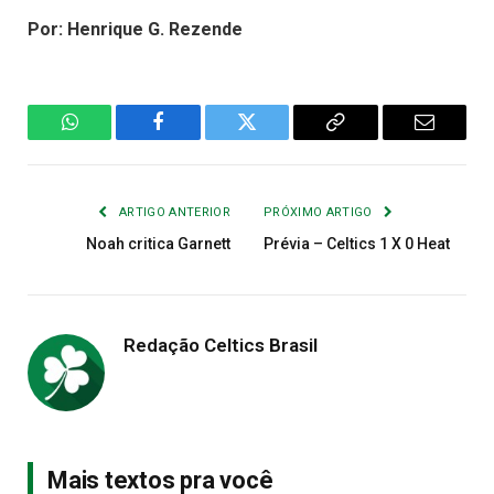
Por: Henrique G. Rezende
WhatsApp
Facebook
Twitter
Copiar
E-
Link
mail
ARTIGO ANTERIOR
PRÓXIMO ARTIGO
Noah critica Garnett
Prévia – Celtics 1 X 0 Heat
Redação Celtics Brasil
Mais textos pra você