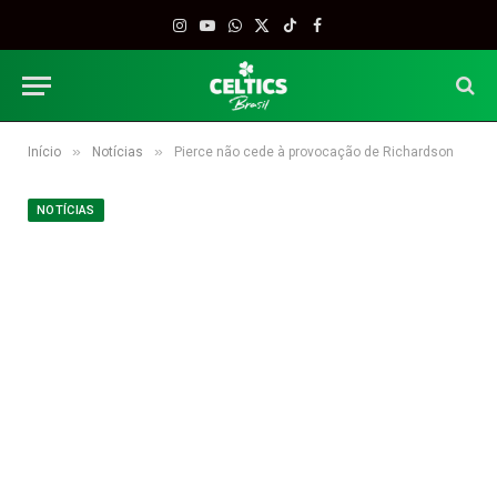
Instagram
YouTube
WhatsApp
X
TikTok
Facebook
(Twitter)
»
»
Início
Notícias
Pierce não cede à provocação de Richardson
NOTÍCIAS