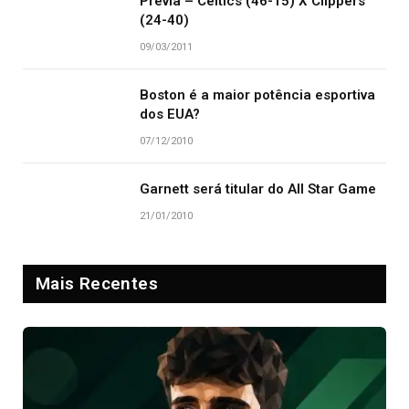
Prévia – Celtics (46-15) X Clippers
(24-40)
09/03/2011
Boston é a maior potência esportiva
dos EUA?
07/12/2010
Garnett será titular do All Star Game
21/01/2010
Mais Recentes