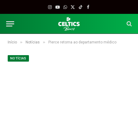
Instagram
YouTube
WhatsApp
X
TikTok
Facebook
(Twitter)
»
»
Início
Notícias
Pierce retorna ao departamento médico
NOTÍCIAS