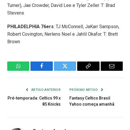
Turner), Jae Crowder, David Lee e Tyler Zeller. T: Brad
Stevens
PHILADELPHIA 76ers
: TJ McConnell, JaKarr Sampson,
Robert Covington, Nerlens Noel e Jahlil Okafor. T: Brett
Brown
WhatsApp
Facebook
Twitter
Copiar
E-
Link
mail
ARTIGO ANTERIOR
PRÓXIMO ARTIGO
Pré-temporada: Celtics 99 x
Fantasy Celtics Brasil
85 Knicks
Yahoo começa amanhã