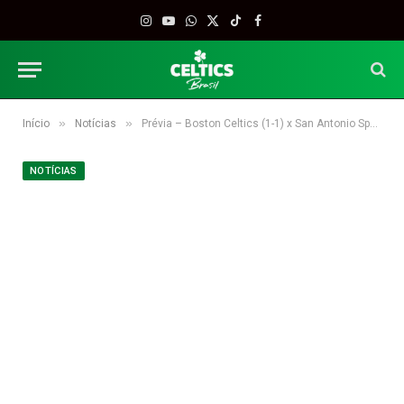
Instagram
YouTube
WhatsApp
X
TikTok
Facebook
(Twitter)
»
»
Início
Notícias
Prévia – Boston Celtics (1-1) x San Antonio Spurs (1-1)
NOTÍCIAS