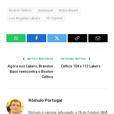
Boston Celtics
destaque
Kobe Bryant
Los Angeles Lakers
TD Garden
WhatsApp
Facebook
Twitter
Copiar
E-
Link
mail
ARTIGO ANTERIOR
PRÓXIMO ARTIGO
Agora nos Lakers, Brandon
Celtics 104 x 112 Lakers
Bass reencontra o Boston
Celtics
Rômulo Portugal
Rômulo é carioca, advogado, e fã de futebol, NBA