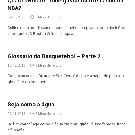
Quanto Boston pode gastar na offseason da
NBA?
07/05/2026
5 Mins de leitura
Celtics entra no offseason com dinheiro comprometido e decisões
importantes O Boston Celtics chega ao…
Glossário do Basquetebol – Parte 2
15/12/2010
3 Mins de leitura
Confira na coluna “Aprende Sem Berro” de hoje a segunda parte do
glossário do basquete.
Seja como a água
02/11/2015
7 Mins de leitura
Be like water (Seja como a água em português) é uma famosa frase
e filosofia…