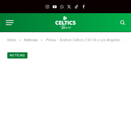
Instagram
YouTube
WhatsApp
X
TikTok
Facebook
(Twitter)
»
»
Início
Notícias
Prévia – Boston Celtics (18-13) x Los Angeles Lakers (5-27)
NOTÍCIAS