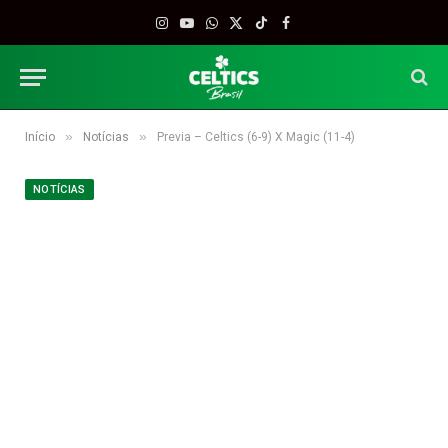
Instagram
YouTube
WhatsApp
X
TikTok
Facebook
(Twitter)
»
»
Início
Notícias
Previa – Celtics (6-9) X Magic (11-4)
NOTÍCIAS