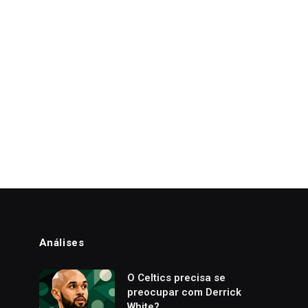
Análises
o
O Celtics precisa se
preocupar com Derrick
White?