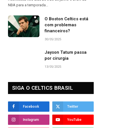
NBA para a temporada…
O Boston Celtics está
com problemas
financeiros?
30/05/2025
Jayson Tatum passa
por cirurgia
13/05/2025
SIGA O CELTICS BRASIL
Facebook
Twitter
Instagram
YouTube