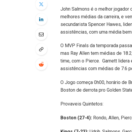
John Salmons é o melhor jogador 
melhores médias da carreira, e ve
secundarista Spencer Hawes, lider
assistências, com uma média bem b
O MVP Finals da temporada passada
mas Ray Allen tem médias de 18.
time, com o Pierce. Garnett lidera
assistências com médias de 7.6 po
O Jogo começa 0h00, horário de Bra
Boston de derrota pro Golden State
Provaveis Quintetos:
Boston (27-4):
Rondo, Allen, Pier
Kings (7-23):
Udrih, Salmons, Garc