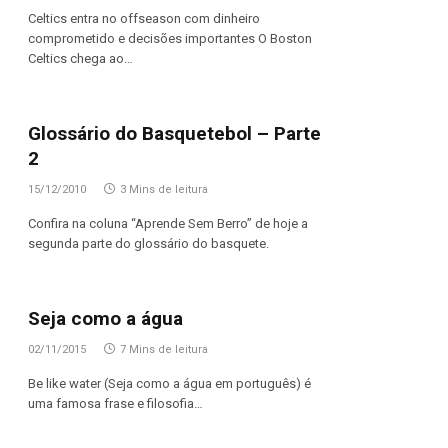
Celtics entra no offseason com dinheiro
comprometido e decisões importantes O Boston
Celtics chega ao…
Glossário do Basquetebol – Parte
2
15/12/2010
3 Mins de leitura
Confira na coluna “Aprende Sem Berro” de hoje a
segunda parte do glossário do basquete.
Seja como a água
02/11/2015
7 Mins de leitura
Be like water (Seja como a água em português) é
uma famosa frase e filosofia…