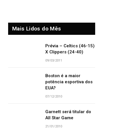
Mais Lidos do Mês
Prévia – Celtics (46-15)
X Clippers (24-40)
09/03/2011
Boston é a maior
potência esportiva dos
EUA?
07/12/2010
Garnett será titular do
All Star Game
21/01/2010