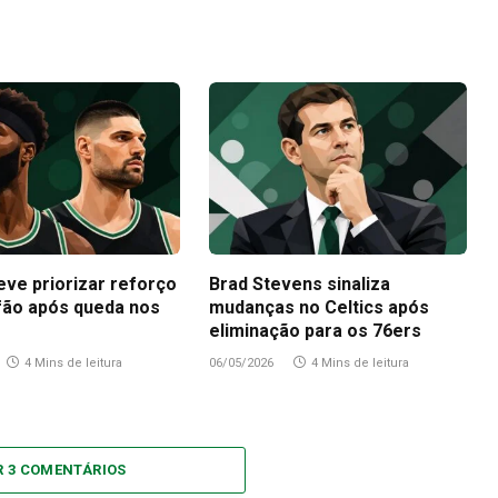
eve priorizar reforço
Brad Stevens sinaliza
fão após queda nos
mudanças no Celtics após
eliminação para os 76ers
4 Mins de leitura
06/05/2026
4 Mins de leitura
R 3 COMENTÁRIOS