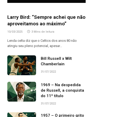
Larry Bird: “Sempre achei que não
aproveitamos ao máximo”
10/03/2025
3 Mins de leitura
Lenda celta diz que o Celtics dos anos 80 não
atingiu seu pleno potencial, apesar…
Bill Russell x Wilt
Chamberlain
31/07/2022
1969 – Na despedida
de Russell, a conquista
do 11º título
31/07/2022
1957 – O primeiro grito