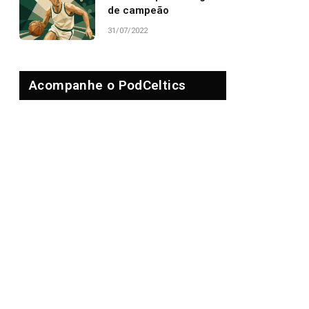
de campeão
31/07/2022
Acompanhe o PodCeltics