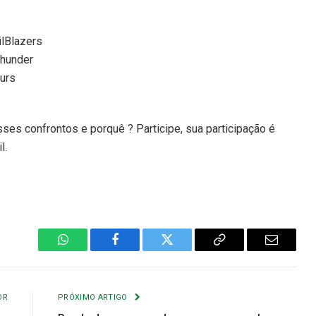
ilBlazers
Thunder
urs
ses confrontos e porquê ? Participe, sua participação é
l.
WhatsApp
Facebook
Twitter
Copiar
E-
Link
mail
OR
PRÓXIMO ARTIGO