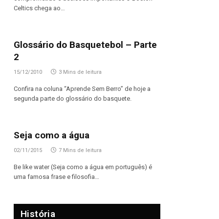
Celtics chega ao…
Glossário do Basquetebol – Parte
2
15/12/2010
3 Mins de leitura
Confira na coluna “Aprende Sem Berro” de hoje a
segunda parte do glossário do basquete.
Seja como a água
02/11/2015
7 Mins de leitura
Be like water (Seja como a água em português) é
uma famosa frase e filosofia…
História