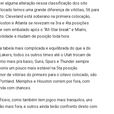
er alguma alteração nessa classificação dos oito
olocado temos uma grande diferença de vitótias, 56 para
s. Cleveland está soberano na primiera colocação,
oston e Atlanta se revezam na 3ra e 4ta posições
e vem embalado após o “All-Star break” e Miami,
abilidade e mudam de posição toda hora.
 tabela mais complicada e equilibrada do que a do
Lakers, todos os outros times até o Utah trocam de
mo mais pra baixo, Suns, Spurs e Thunder sempre
eonix um pouco mais estável na 5ta posição.
r de vitórias do primeiro para o oitavo colocado, são
e Portland. Memphis e Houston correm por fora, com
inda com chances.
fíceis, como também tem jogos mais tranquilos, uns
ão mais fora, e outros ainda terão confronto direto com