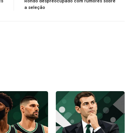
cs
Rondo despreocupado com rumores sobre
a seleção