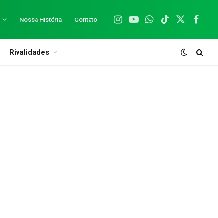
Nossa História
Contato
Instagram
YouTube
WhatsApp
TikTok
X
Facebo
(Twitter)
Rivalidades