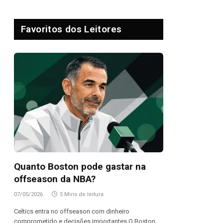
Favoritos dos Leitores
Quanto Boston pode gastar na
offseason da NBA?
07/05/2026
5 Mins de leitura
Celtics entra no offseason com dinheiro
comprometido e decisões importantes O Boston