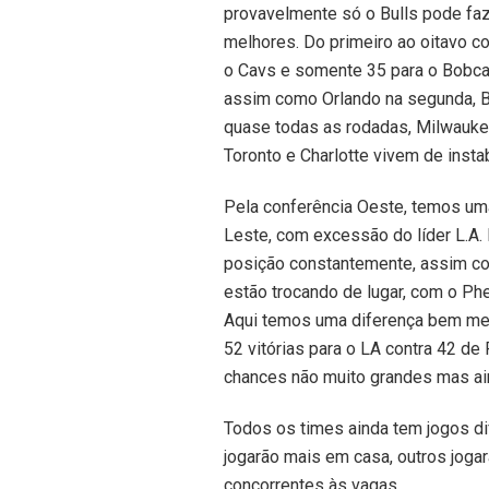
provavelmente só o Bulls pode faz
melhores. Do primeiro ao oitavo c
o Cavs e somente 35 para o Bobcat
assim como Orlando na segunda, B
quase todas as rodadas, Milwauke
Toronto e Charlotte vivem de inst
Pela conferência Oeste, temos uma
Leste, com excessão do líder L.A. 
posição constantemente, assim co
estão trocando de lugar, com o Ph
Aqui temos uma diferença bem meno
52 vitórias para o LA contra 42 d
chances não muito grandes mas a
Todos os times ainda tem jogos di
jogarão mais em casa, outros jogar
concorrentes às vagas.