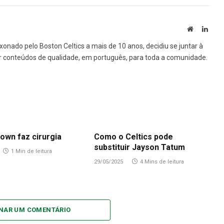
Site
Linke
xonado pelo Boston Celtics a mais de 10 anos, decidiu se juntar à
var conteúdos de qualidade, em português, para toda a comunidade.
own faz cirurgia
Como o Celtics pode
substituir Jayson Tatum
1 Min de leitura
29/05/2025
4 Mins de leitura
ONAR UM COMENTÁRIO