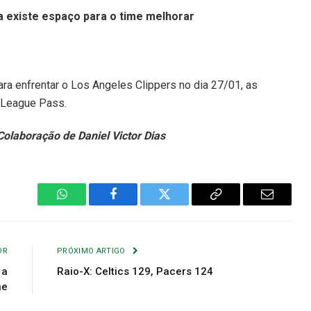
a existe espaço para o time melhorar
ara enfrentar o Los Angeles Clippers no dia 27/01, as
 League Pass.
Colaboração de Daniel Victor Dias
WhatsApp
Facebook
Twitter
Copiar
E-
Link
mail
OR
PRÓXIMO ARTIGO
 a
Raio-X: Celtics 129, Pacers 124
ne