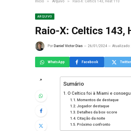
»
»
Início
Arquivo
Raio-X: Celtics 143, Heat 110
ARQUIVO
Raio-X: Celtics 143,
Por
Daniel Victor Dias
26/01/2024
Atualizado:
WhatsApp
Facebook
Twitte
↗
Sumário
O Celtics foi à Miami e consegu
Momentos de destaque
Jogador destaque
Detalhes da box-score
Citação da noite
Próximo confronto