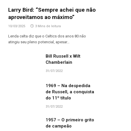
Larry Bird: “Sempre achei que não
aproveitamos ao máximo”
10/03/2025
3 Mins de leitura
Lenda celta diz que o Celtics dos anos 80 não
atingiu seu pleno potencial, apesar…
Bill Russell x Wilt
Chamberlain
31/07/2022
1969 – Na despedida
de Russell, a conquista
do 11º título
31/07/2022
1957 – O primeiro grito
de campeão