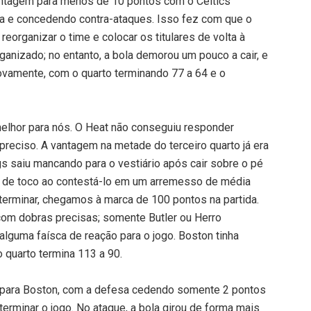
antagem para menos de 10 pontos com o Celtics
da e concedendo contra-ataques. Isso fez com que o
eorganizar o time e colocar os titulares de volta à
ganizado; no entanto, a bola demorou um pouco a cair, e
novamente, com o quarto terminando 77 a 64 e o
elhor para nós. O Heat não conseguiu responder
preciso. A vantagem na metade do terceiro quarto já era
 saiu mancando para o vestiário após cair sobre o pé
 de toco ao contestá-lo em um arremesso de média
 terminar, chegamos à marca de 100 pontos na partida.
com dobras precisas; somente Butler ou Herro
lguma faísca de reação para o jogo. Boston tinha
o quarto termina 113 a 90.
o para Boston, com a defesa cedendo somente 2 pontos
terminar o jogo. No ataque, a bola girou de forma mais