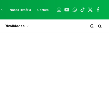
Nossa História
Contato
Instagram
YouTube
WhatsApp
TikTok
X
Facebo
(Twitter)
Rivalidades