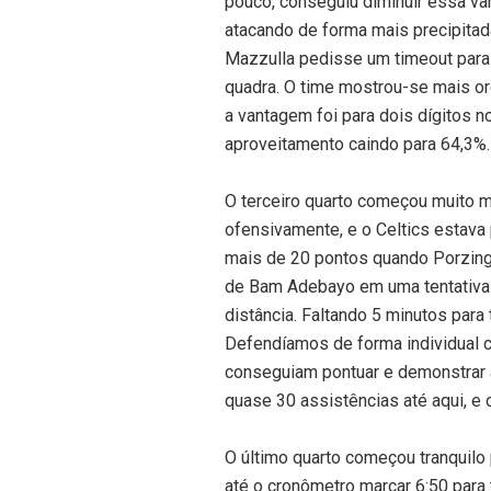
pouco, conseguiu diminuir essa v
atacando de forma mais precipita
Mazzulla pedisse um timeout para r
quadra. O time mostrou-se mais or
a vantagem foi para dois dígitos 
aproveitamento caindo para 64,3%.
O terceiro quarto começou muito m
ofensivamente, e o Celtics estava 
mais de 20 pontos quando Porzings
de Bam Adebayo em uma tentativa
distância. Faltando 5 minutos para
Defendíamos de forma individual 
conseguiam pontuar e demonstrar a
quase 30 assistências até aqui, e 
O último quarto começou tranquil
até o cronômetro marcar 6:50 para 