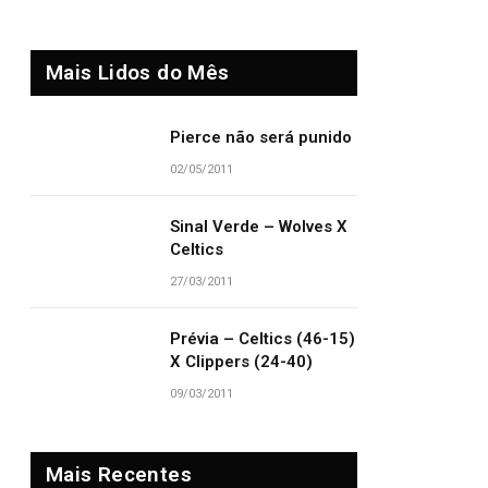
Mais Lidos do Mês
Pierce não será punido
02/05/2011
Sinal Verde – Wolves X
Celtics
27/03/2011
Prévia – Celtics (46-15)
X Clippers (24-40)
09/03/2011
Mais Recentes