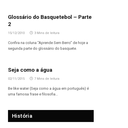
Glossário do Basquetebol – Parte
2
15/12/2010
3 Mins de leitura
Confira na coluna “Aprende Sem Berro” de hoje a
segunda parte do glossário do basquete.
Seja como a água
02/11/2015
7 Mins de leitura
Be like water (Seja como a água em português) é
uma famosa frase e filosofia…
História