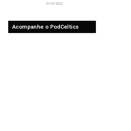
31/07/2022
dIn
Acompanhe o PodCeltics