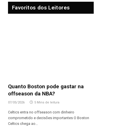
Favoritos dos Leitores
Quanto Boston pode gastar na
offseason da NBA?
07/05/2026
5 Mins de leitura
Celtics entra no offseason com dinheiro
comprometido e decisões importantes O Boston
Celtics chega ao…