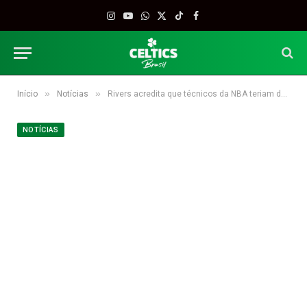
Instagram
YouTube
WhatsApp
X
TikTok
Facebook
(Twitter)
»
»
Início
Notícias
Rivers acredita que técnicos da NBA teriam desvantagem em dirigir o Dream Team
NOTÍCIAS