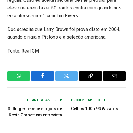
regular. Caso eu aceitasse, teria de me preparar para
eles quererem fazer 50 pontos contra mim quando nos
encontrássemos” concluiu Rivers.
Doc acredita que Larry Brown foi prova disto em 2004,
quando dirigia o Pistons e a seleção americana.
Fonte: Real GM
WhatsApp
Facebook
Twitter
Copiar
E-
Link
mail
ARTIGO ANTERIOR
PRÓXIMO ARTIGO
Sullinger recebe elogios de
Celtics 100 x 94 Wizards
Kevin Garnett em entrevista