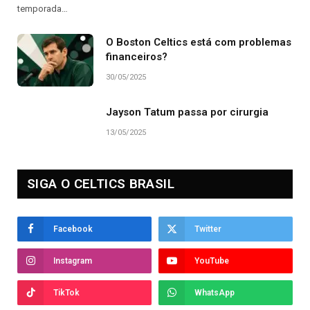
temporada…
O Boston Celtics está com problemas
financeiros?
30/05/2025
Jayson Tatum passa por cirurgia
13/05/2025
SIGA O CELTICS BRASIL
Facebook
Twitter
Instagram
YouTube
TikTok
WhatsApp