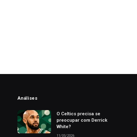
Análises
o
O Celtics precisa se
preocupar com Derrick
White?
11/05/2026