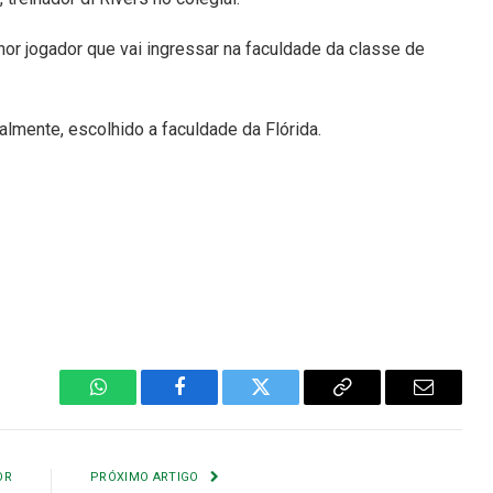
hor jogador que vai ingressar na faculdade da classe de
ialmente, escolhido a faculdade da Flórida.
WhatsApp
Facebook
Twitter
Copiar
E-
Link
mail
OR
PRÓXIMO ARTIGO