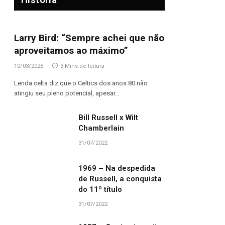
Larry Bird: “Sempre achei que não
aproveitamos ao máximo”
10/03/2025
3 Mins de leitura
Lenda celta diz que o Celtics dos anos 80 não
atingiu seu pleno potencial, apesar…
Bill Russell x Wilt
Chamberlain
31/07/2022
1969 – Na despedida
de Russell, a conquista
do 11º título
31/07/2022