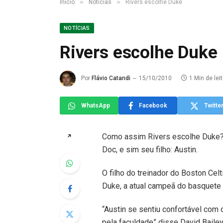
»
»
Início
Notícias
Rivers escolhe Duke
NOTÍCIAS
Rivers escolhe Duke
Por
Flávio Catandi
15/10/2010
1 Min de lei
WhatsApp
Facebook
Twitte
Como assim Rivers escolhe Duke? P
↗
Doc, e sim seu filho: Austin.
O filho do treinador do Boston Celti
Duke, a atual campeã do basquete 
“Austin se sentiu confortável com
pela faculdade” disse David Bailey,