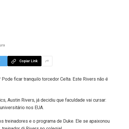
tura
r
Copiar Link
ode ficar tranquilo torcedor Celta. Este Rivers não é
cs, Austin Rivers, já decidiu que faculdade vai cursar:
universitário nos EUA.
 os treinadores e o programa de Duke. Ele se apaixonou
 treinador di Rivers no colegial.