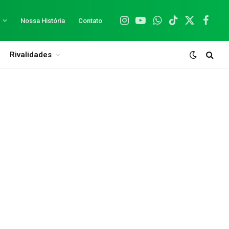
Nossa História
Contato
Instagram
YouTube
WhatsApp
TikTok
X
Facebo
(Twitter)
Rivalidades