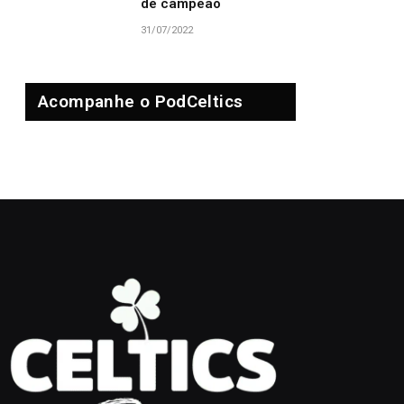
de campeão
31/07/2022
Acompanhe o PodCeltics