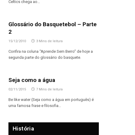
Celtics chega ao…
Glossário do Basquetebol – Parte
2
15/12/2010
3 Mins de leitura
Confira na coluna “Aprende Sem Berro” de hoje a
segunda parte do glossário do basquete.
Seja como a água
02/11/2015
7 Mins de leitura
Be like water (Seja como a água em português) é
uma famosa frase e filosofia…
História