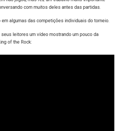
onversando com muitos deles antes das partidas.
 em algumas das competições individuais do torneio.
aos seus leitores um vídeo mostrando um pouco da
ing of the Rock: