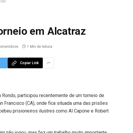
traz
orneio em Alcatraz
omentários
1 Min de leitura
r
Copiar Link
n Rondo, participou recentemente de um torneio de
n Francisco (CA), onde fica situada uma das prisões
ebeu prisioneiros ilustres como Al Capone e Robert
m não jogou, mas fez um trabalho muito importante