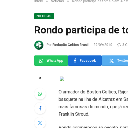
»
»
Início
Notícias
Rondo participa de torneio em Alca
NOTÍCIAS
Rondo participa de t
Por
Redação Celtics Brasil
29/09/2010
3 C
WhatsApp
Facebook
Twitte
↗
O armador do Boston Celtics, Rajo
basquete na ilha de Alcatraz em Sa
mais famosas do mundo, que já rec
Franklin Stroud.
Rondo compareceu ao evento, poré