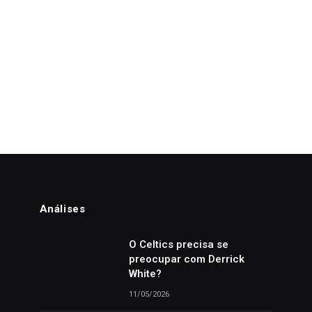
Análises
o
O Celtics precisa se
preocupar com Derrick
White?
11/05/2026