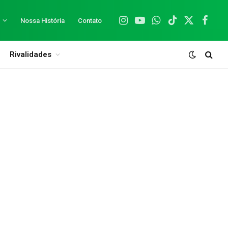
Nossa História
Contato
Instagram
YouTube
WhatsApp
TikTok
X
Facebo
(Twitter)
Rivalidades