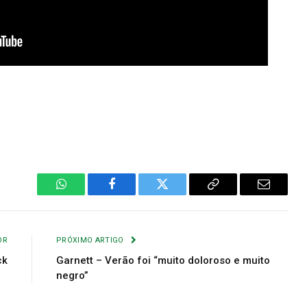
WhatsApp
Facebook
Twitter
Copiar
E-
Link
mail
OR
PRÓXIMO ARTIGO
ck
Garnett – Verão foi “muito doloroso e muito
negro”