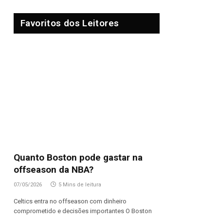
Favoritos dos Leitores
Quanto Boston pode gastar na
offseason da NBA?
07/05/2026
5 Mins de leitura
Celtics entra no offseason com dinheiro
comprometido e decisões importantes O Boston