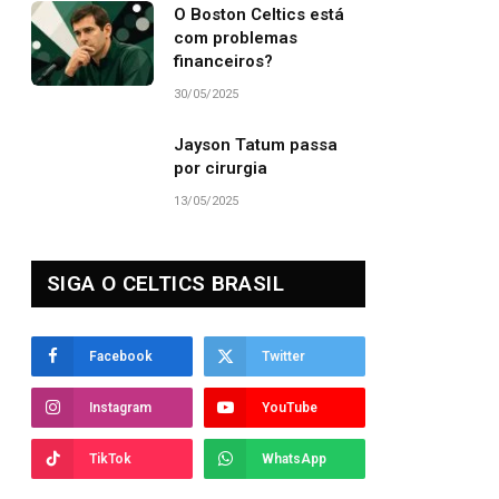
O Boston Celtics está
com problemas
financeiros?
30/05/2025
Jayson Tatum passa
por cirurgia
13/05/2025
SIGA O CELTICS BRASIL
Facebook
Twitter
Instagram
YouTube
TikTok
WhatsApp