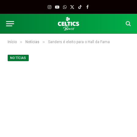
Instagram
YouTube
WhatsApp
X
TikTok
Facebook
(Twitter)
»
»
Início
Notícias
Sanders é eleito para o Hall da Fama
NOTÍCIAS