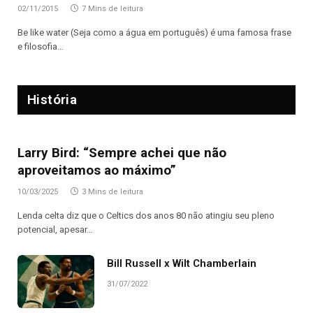
02/11/2015
7 Mins de leitura
Be like water (Seja como a água em português) é uma famosa frase
e filosofia…
História
Larry Bird: “Sempre achei que não
aproveitamos ao máximo”
10/03/2025
3 Mins de leitura
Lenda celta diz que o Celtics dos anos 80 não atingiu seu pleno
potencial, apesar…
Bill Russell x Wilt Chamberlain
31/07/2022