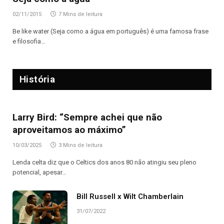
02/11/2015
7 Mins de leitura
Be like water (Seja como a água em português) é uma famosa frase
e filosofia…
História
Larry Bird: “Sempre achei que não
aproveitamos ao máximo”
10/03/2025
3 Mins de leitura
Lenda celta diz que o Celtics dos anos 80 não atingiu seu pleno
potencial, apesar…
Bill Russell x Wilt Chamberlain
31/07/2022