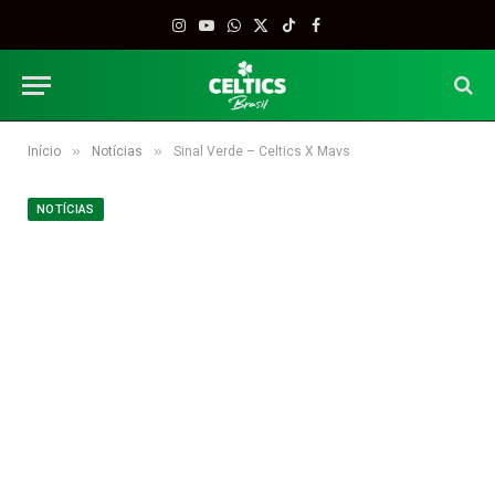
Instagram
YouTube
WhatsApp
X
TikTok
Facebook
(Twitter)
»
»
Início
Notícias
Sinal Verde – Celtics X Mavs
NOTÍCIAS