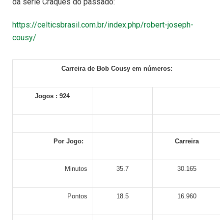
da série Craques do passado:
https://celticsbrasil.com.br/index.php/robert-joseph-
cousy/
Carreira de Bob Cousy em números:
Jogos : 924
Por Jogo:
Carreira
Minutos
35.7
30.165
Pontos
18.5
16.960