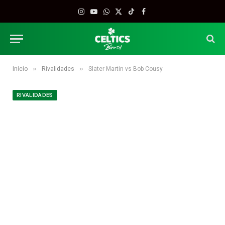
Instagram
YouTube
WhatsApp
X
TikTok
Facebook
(Twitter)
»
»
Início
Rivalidades
Slater Martin vs Bob Cousy
RIVALIDADES