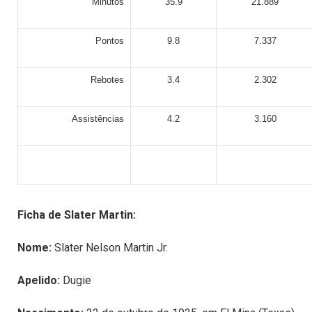
Minutos
35.9
21.889
Pontos
9.8
7.337
Rebotes
3.4
2.302
Assistências
4.2
3.160
Ficha de Slater Martin:
Nome:
Slater Nelson Martin Jr.
Apelido:
Dugie