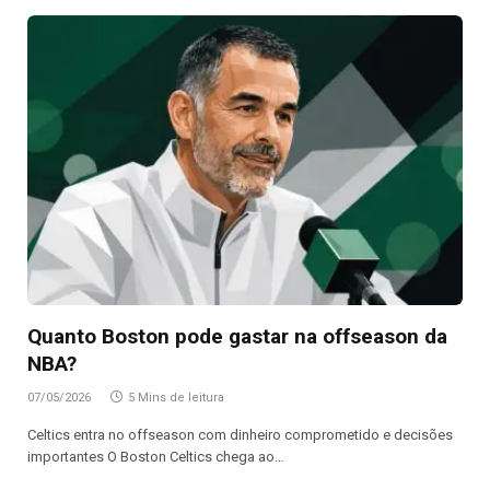
Quanto Boston pode gastar na offseason da
NBA?
07/05/2026
5 Mins de leitura
Celtics entra no offseason com dinheiro comprometido e decisões
importantes O Boston Celtics chega ao…