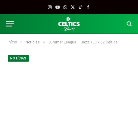
Instagram
YouTube
WhatsApp
X
TikTok
Facebook
(Twitter)
»
»
Início
Notícias
Summer League – Jazz 100 x 82 Celtics
NOTÍCIAS