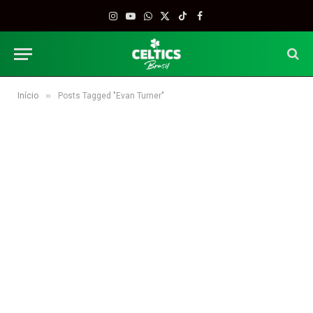
Instagram
YouTube
WhatsApp
X
TikTok
Facebook
(Twitter)
»
Início
Posts Tagged "Evan Turner"