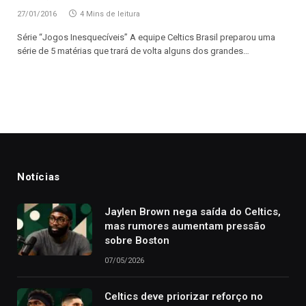
27/01/2016
4 Mins de leitura
Série “Jogos Inesquecíveis” A equipe Celtics Brasil preparou uma
série de 5 matérias que trará de volta alguns dos grandes…
Notícias
Jaylen Brown nega saída do Celtics,
mas rumores aumentam pressão
sobre Boston
07/05/2026
Celtics deve priorizar reforço no