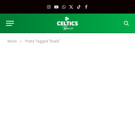
Instagram
YouTube
WhatsApp
X
TikTok
Facebook
(Twitter)
»
Início
Posts Tagged "finals"