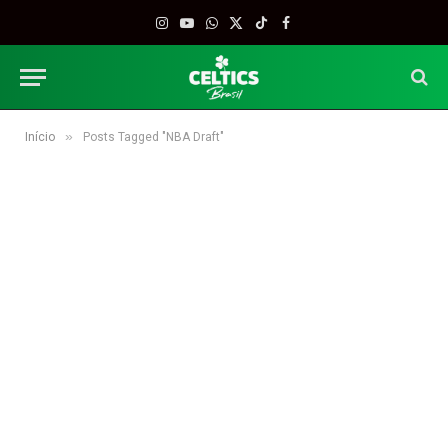
Instagram
YouTube
WhatsApp
X
TikTok
Facebook
(Twitter)
»
Início
Posts Tagged "NBA Draft"