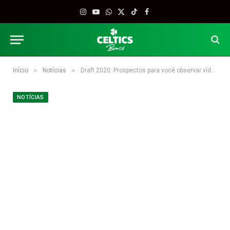
Instagram
YouTube
WhatsApp
X
TikTok
Facebook
(Twitter)
»
»
Início
Notícias
Draft 2020: Prospectos para você observar vídeos durante a pandemia
NOTÍCIAS