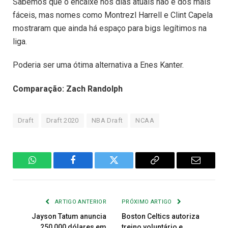
Sabemos que o encaixe nos dias atuais não é dos mais
fáceis, mas nomes como Montrezl Harrell e Clint Capela
mostraram que ainda há espaço para bigs legítimos na
liga.
Poderia ser uma ótima alternativa a Enes Kanter.
Comparação: Zach Randolph
Draft
Draft 2020
NBA Draft
NCAA
WhatsApp
Facebook
Twitter
Copiar
E-
Link
mail
ARTIGO ANTERIOR
PRÓXIMO ARTIGO
Jayson Tatum anuncia
Boston Celtics autoriza
250,000 dólares em
treino voluntário e