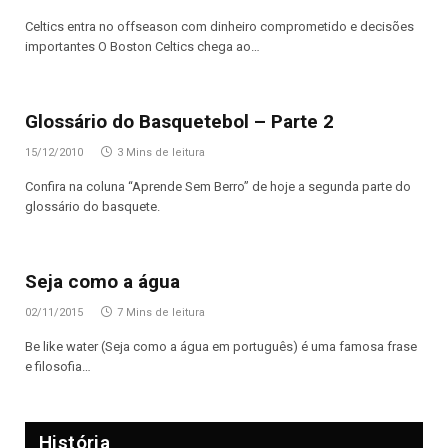
Celtics entra no offseason com dinheiro comprometido e decisões
importantes O Boston Celtics chega ao…
Glossário do Basquetebol – Parte 2
15/12/2010
3 Mins de leitura
Confira na coluna “Aprende Sem Berro” de hoje a segunda parte do
glossário do basquete.
Seja como a água
02/11/2015
7 Mins de leitura
Be like water (Seja como a água em português) é uma famosa frase
e filosofia…
História