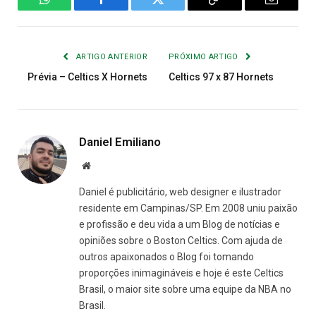
WhatsApp
Facebook
Twitter
Copiar
E-
Link
mail
ARTIGO ANTERIOR
PRÓXIMO ARTIGO
Prévia – Celtics X Hornets
Celtics 97 x 87 Hornets
Daniel Emiliano
Site
Daniel é publicitário, web designer e ilustrador
residente em Campinas/SP. Em 2008 uniu paixão
e profissão e deu vida a um Blog de notícias e
opiniões sobre o Boston Celtics. Com ajuda de
outros apaixonados o Blog foi tomando
proporções inimagináveis e hoje é este Celtics
Brasil, o maior site sobre uma equipe da NBA no
Brasil.