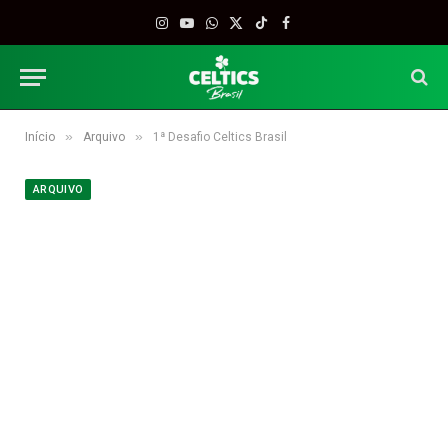
Instagram
YouTube
WhatsApp
X
TikTok
Facebook
(Twitter)
»
»
Início
Arquivo
1ª Desafio Celtics Brasil
ARQUIVO