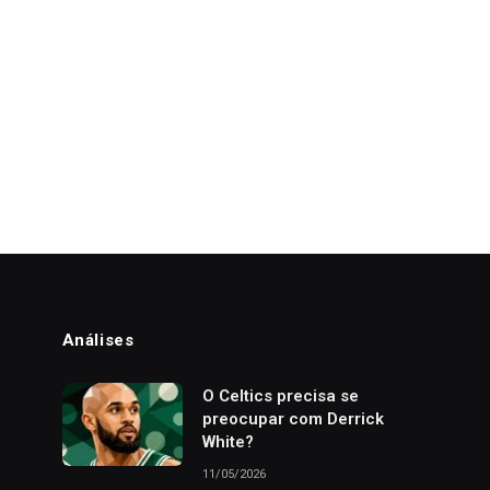
Análises
o
O Celtics precisa se
preocupar com Derrick
White?
11/05/2026