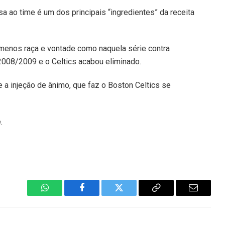
sa ao time é um dos principais “ingredientes” da receita
 menos raça e vontade como naquela série contra
2008/2009 e o Celtics acabou eliminado.
e a injeção de ânimo, que faz o Boston Celtics se
.
WhatsApp
Facebook
Twitter
Copiar
E-
Link
mail