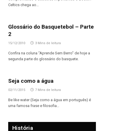
Celtics chega ao…
Glossário do Basquetebol – Parte
2
15/12/2010
3 Mins de leitura
Confira na coluna “Aprende Sem Berro” de hoje a
segunda parte do glossário do basquete.
Seja como a água
02/11/2015
7 Mins de leitura
Be like water (Seja como a água em português) é
uma famosa frase e filosofia…
História