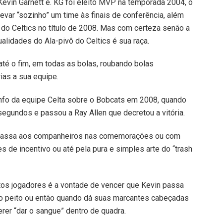
evin Garnett é. KG foi eleito MVP na temporada 2004, o
levar “sozinho” um time às finais de conferência, além
 do Celtics no título de 2008. Mas com certeza senão a
alidades do Ala-pivô do Celtics é sua raça.
té o fim, em todas as bolas, roubando bolas
ias a sua equipe.
nfo da equipe Celta sobre o Bobcats em 2008, quando
segundos e passou a Ray Allen que decretou a vitória.
e passa aos companheiros nas comemorações ou com
 de incentivo ou até pela pura e simples arte do “trash
itos jogadores é a vontade de vencer que Kevin passa
o peito ou então quando dá suas marcantes cabeçadas
erer “dar o sangue” dentro de quadra.