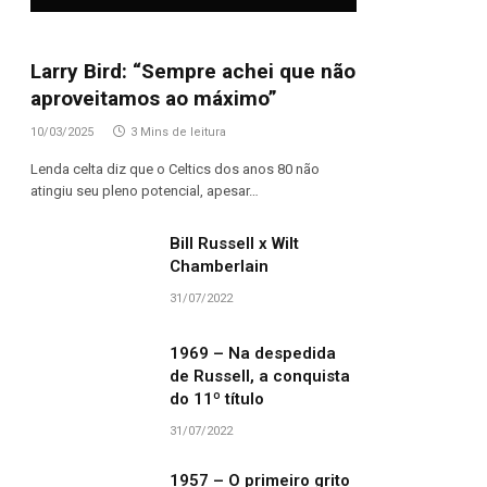
Larry Bird: “Sempre achei que não
aproveitamos ao máximo”
10/03/2025
3 Mins de leitura
Lenda celta diz que o Celtics dos anos 80 não
atingiu seu pleno potencial, apesar…
Bill Russell x Wilt
Chamberlain
31/07/2022
1969 – Na despedida
de Russell, a conquista
do 11º título
31/07/2022
1957 – O primeiro grito