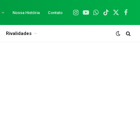
Nossa História
Contato
Instagram
YouTube
WhatsApp
TikTok
X
Facebo
(Twitter)
Rivalidades