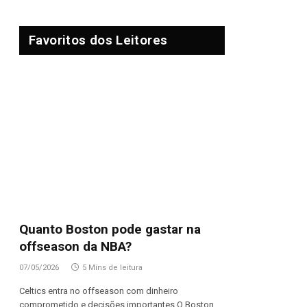
Favoritos dos Leitores
Quanto Boston pode gastar na
offseason da NBA?
07/05/2026
5 Mins de leitura
Celtics entra no offseason com dinheiro
comprometido e decisões importantes O Boston