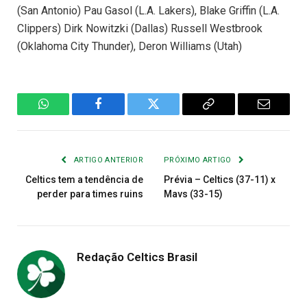
(San Antonio) Pau Gasol (L.A. Lakers), Blake Griffin (L.A.
Clippers) Dirk Nowitzki (Dallas) Russell Westbrook
(Oklahoma City Thunder), Deron Williams (Utah)
WhatsApp
Facebook
Twitter
Copiar
E-
Link
mail
ARTIGO ANTERIOR
PRÓXIMO ARTIGO
Celtics tem a tendência de
Prévia – Celtics (37-11) x
perder para times ruins
Mavs (33-15)
Redação Celtics Brasil