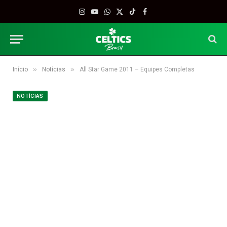
Instagram
YouTube
WhatsApp
X
TikTok
Facebook
(Twitter)
»
»
Início
Notícias
All Star Game 2011 – Equipes Completas
NOTÍCIAS