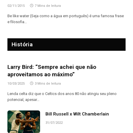
02/11/2015
7 Mins de leitura
Be like water (Seja como a água em português) é uma famosa frase
e filosofia…
História
Larry Bird: “Sempre achei que não
aproveitamos ao máximo”
10/03/2025
3 Mins de leitura
Lenda celta diz que o Celtics dos anos 80 não atingiu seu pleno
potencial, apesar…
Bill Russell x Wilt Chamberlain
31/07/2022