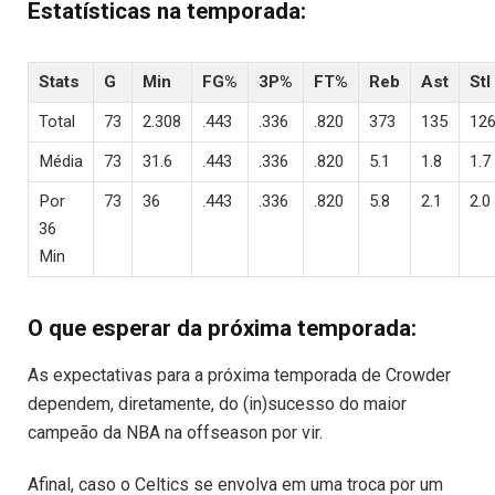
Estatísticas na temporada:
Stats
G
Min
FG%
3P%
FT%
Reb
Ast
Stl
Total
73
2.308
.443
.336
.820
373
135
12
Média
73
31.6
.443
.336
.820
5.1
1.8
1.7
Por
73
36
.443
.336
.820
5.8
2.1
2.0
36
Min
O que esperar da próxima temporada:
As expectativas para a próxima temporada de Crowder
dependem, diretamente, do (in)sucesso do maior
campeão da NBA na offseason por vir.
Afinal, caso o Celtics se envolva em uma troca por um