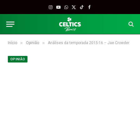
Instagram
YouTube
WhatsApp
X
TikTok
Facebook
(Twitter)
»
»
Início
Opinião
Análises da temporada 2015-16 – Jae Crowder
OPINIÃO