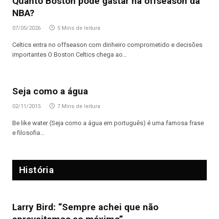
Quanto Boston pode gastar na offseason da
NBA?
07/05/2026
5 Mins de leitura
Celtics entra no offseason com dinheiro comprometido e decisões
importantes O Boston Celtics chega ao…
Seja como a água
02/11/2015
7 Mins de leitura
Be like water (Seja como a água em português) é uma famosa frase
e filosofia…
História
Larry Bird: “Sempre achei que não