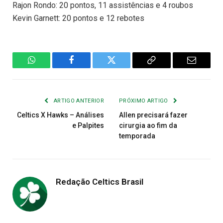
Rajon Rondo: 20 pontos, 11 assistências e 4 roubos
Kevin Garnett: 20 pontos e 12 rebotes
WhatsApp
Facebook
Twitter
Copiar
E-
Link
mail
ARTIGO ANTERIOR
PRÓXIMO ARTIGO
Celtics X Hawks – Análises
Allen precisará fazer
e Palpites
cirurgia ao fim da
temporada
Redação Celtics Brasil