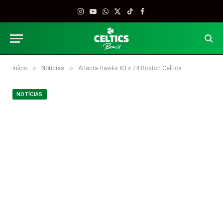
Instagram
YouTube
WhatsApp
X
TikTok
Facebook
(Twitter)
»
»
Início
Notícias
Atlanta Hawks 83 x 74 Boston Celtics
NOTÍCIAS