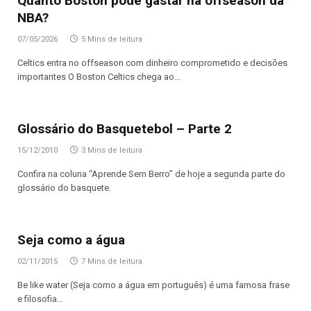
Quanto Boston pode gastar na offseason da
NBA?
07/05/2026
5 Mins de leitura
Celtics entra no offseason com dinheiro comprometido e decisões
importantes O Boston Celtics chega ao…
Glossário do Basquetebol – Parte 2
15/12/2010
3 Mins de leitura
Confira na coluna “Aprende Sem Berro” de hoje a segunda parte do
glossário do basquete.
Seja como a água
02/11/2015
7 Mins de leitura
Be like water (Seja como a água em português) é uma famosa frase
e filosofia…