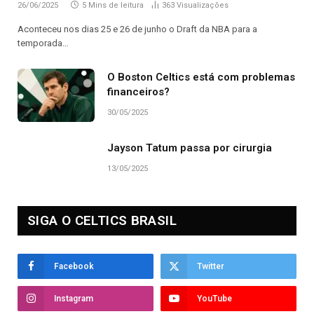
26/06/2025
5 Mins de leitura
363
Visualizações
Aconteceu nos dias 25 e 26 de junho o Draft da NBA para a
temporada…
O Boston Celtics está com problemas
financeiros?
30/05/2025
Jayson Tatum passa por cirurgia
13/05/2025
SIGA O CELTICS BRASIL
Facebook
Twitter
Instagram
YouTube