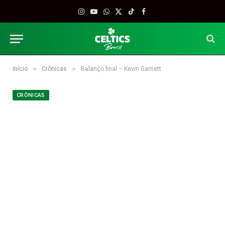
Instagram
YouTube
WhatsApp
X
TikTok
Facebook
(Twitter)
»
»
Início
Crônicas
Balanço final – Kevin Garnett
CRÔNICAS