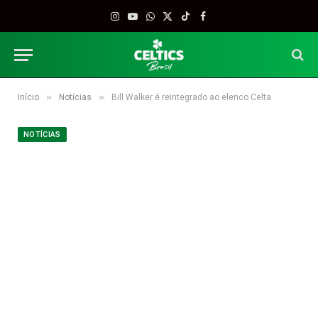
Instagram
YouTube
WhatsApp
X
TikTok
Facebook
(Twitter)
»
»
Início
Notícias
Bill Walker é reintegrado ao elenco Celta
NOTÍCIAS