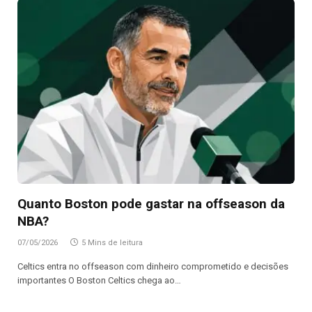
Quanto Boston pode gastar na offseason da
NBA?
07/05/2026
5 Mins de leitura
Celtics entra no offseason com dinheiro comprometido e decisões
importantes O Boston Celtics chega ao…