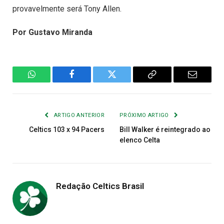
provavelmente será Tony Allen.
Por Gustavo Miranda
WhatsApp
Facebook
Twitter
Copiar
E-
Link
mail
ARTIGO ANTERIOR
PRÓXIMO ARTIGO
Celtics 103 x 94 Pacers
Bill Walker é reintegrado ao
elenco Celta
Redação Celtics Brasil