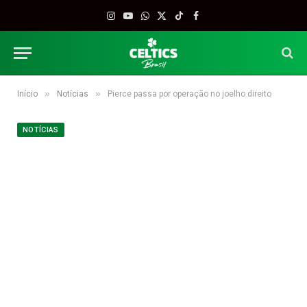
Instagram
YouTube
WhatsApp
X
TikTok
Facebook
(Twitter)
»
»
Início
Notícias
Pierce passa por operação no joelho direito
NOTÍCIAS