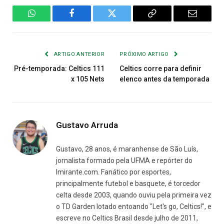
WhatsApp
Facebook
Twitter
Copiar
E-
Link
mail
ARTIGO ANTERIOR
PRÓXIMO ARTIGO
Pré-temporada: Celtics 111
Celtics corre para definir
x 105 Nets
elenco antes da temporada
Gustavo Arruda
Gustavo, 28 anos, é maranhense de São Luís,
jornalista formado pela UFMA e repórter do
Imirante.com. Fanático por esportes,
principalmente futebol e basquete, é torcedor
celta desde 2003, quando ouviu pela primeira vez
o TD Garden lotado entoando "Let's go, Celtics!", e
escreve no Celtics Brasil desde julho de 2011,