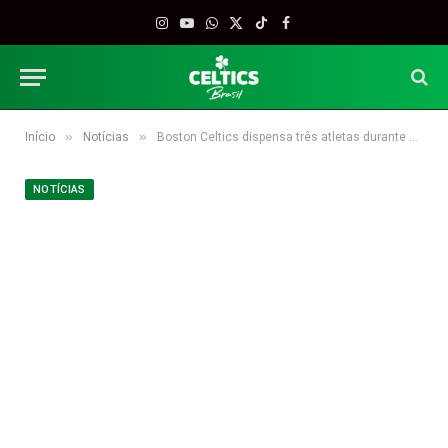
Instagram
YouTube
WhatsApp
X
TikTok
Facebook
(Twitter)
»
»
Início
Notícias
Boston Celtics dispensa três atletas durante a pré-temporada
NOTÍCIAS