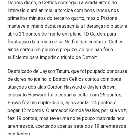
Depois disso, o Celtics conseguiu a virada antes do
intervalo e até animou a torcida com bons lances nos
primeiros minutos do terceiro quarto, mas o Pistons
manteve a intensidade, reassumiu a liderança no placar e
abriu 21 pontos de frente em pleno TD Garden, para
frustração da torcida celta. No fim das contas, o Celtics
ainda cortou um pouco o prejuízo, só que não foi o
suficiente para impedir o triunfo de Detroit.
Desfalcado de Jayson Tatum, que foi poupado por causa
de dores no joelho, o Boston Celtics contou com boas
atuações dos alas Gordon Hayward e Jaylen Brown:
enquanto Hayward foi o cestinha celta, com 25 pontos,
Brown fez um duplo-duplo, após anotar 24 pontos e
pegar 12 rebotes. O armador Kemba Walker, por sua vez,
fez 19 pontos, mas teve uma noite pouco inspirada nos
arremessos, acertando apenas sete dos 19 arremessos
que tentou.