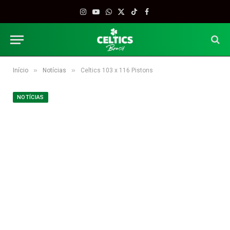
Instagram
YouTube
WhatsApp
X
TikTok
Facebook
(Twitter)
»
»
Início
Notícias
Celtics 103 x 116 Pistons
NOTÍCIAS