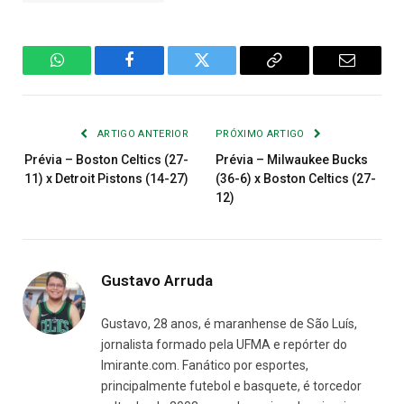
WhatsApp
Facebook
Twitter
Copiar
E-
Link
mail
ARTIGO ANTERIOR
PRÓXIMO ARTIGO
Prévia – Boston Celtics (27-
Prévia – Milwaukee Bucks
11) x Detroit Pistons (14-27)
(36-6) x Boston Celtics (27-
12)
Gustavo Arruda
Gustavo, 28 anos, é maranhense de São Luís,
jornalista formado pela UFMA e repórter do
Imirante.com. Fanático por esportes,
principalmente futebol e basquete, é torcedor