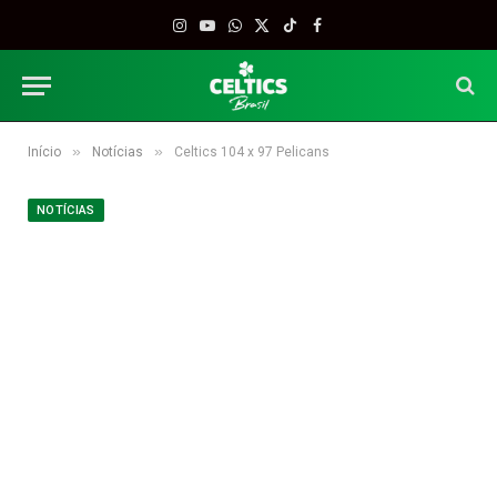
Instagram
YouTube
WhatsApp
X
TikTok
Facebook
(Twitter)
»
»
Início
Notícias
Celtics 104 x 97 Pelicans
NOTÍCIAS