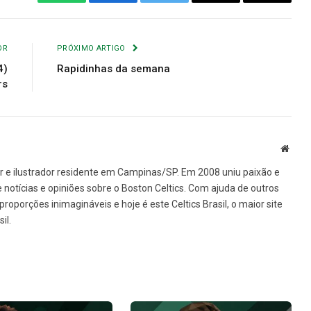
WhatsApp
Facebook
Twitter
Copiar
E-
Link
mail
OR
PRÓXIMO ARTIGO
4)
Rapidinhas da semana
rs
Site
ner e ilustrador residente em Campinas/SP. Em 2008 uniu paixão e
 notícias e opiniões sobre o Boston Celtics. Com ajuda de outros
oporções inimagináveis e hoje é este Celtics Brasil, o maior site
il.