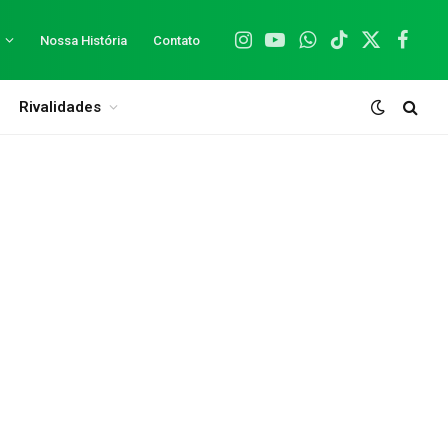
Nossa História
Contato
Instagram
YouTube
WhatsApp
TikTok
X
Facebo
(Twitter)
Rivalidades