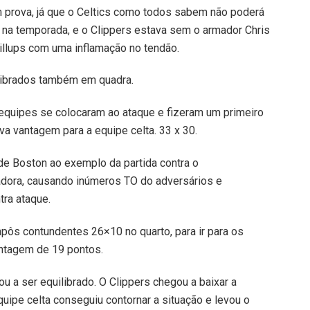
m prova, já que o Celtics como todos sabem não poderá
 na temporada, e o Clippers estava sem o armador Chris
illups com uma inflamação no tendão.
ilibrados também em quadra.
equipes se colocaram ao ataque e fizeram um primeiro
a vantagem para a equipe celta. 33 x 30.
de Boston ao exemplo da partida contra o
dora, causando inúmeros TO do adversários e
tra ataque.
mpôs contundentes 26×10 no quarto, para ir para os
antagem de 19 pontos.
tou a ser equilibrado. O Clippers chegou a baixar a
uipe celta conseguiu contornar a situação e levou o