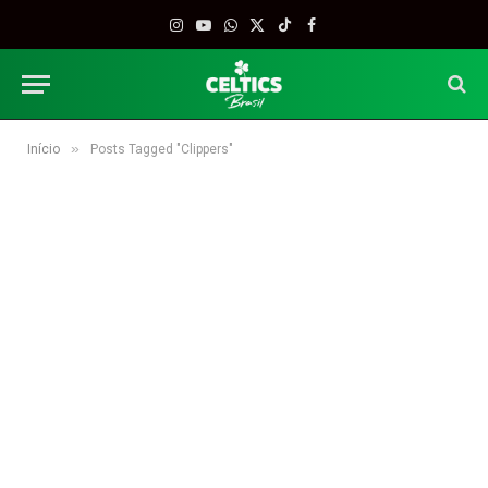
Instagram
YouTube
WhatsApp
X
TikTok
Facebook
(Twitter)
»
Início
Posts Tagged "Clippers"