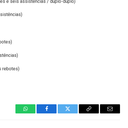
es e seis assistências / duplo-duplo)
sistências)
botes)
stências)
s rebotes)
WhatsApp
Facebook
Twitter
Copiar
E-
Link
mail