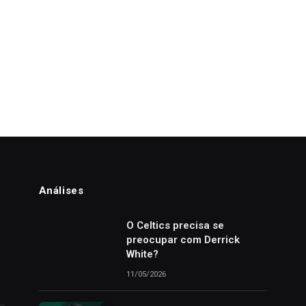
Análises
o
O Celtics precisa se
preocupar com Derrick
White?
11/05/2026