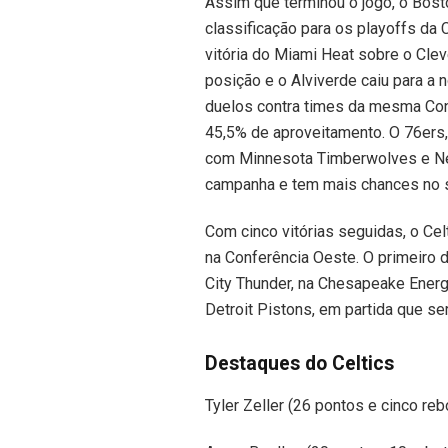
Assim que terminou o jogo, o Bost
classificação para os playoffs da 
vitória do Miami Heat sobre o Clev
posição e o Alviverde caiu para a
duelos contra times da mesma Con
45,5% de aproveitamento. O 76ers, 
com Minnesota Timberwolves e New
campanha e tem mais chances no so
Com cinco vitórias seguidas, o Ce
na Conferência Oeste. O primeiro d
City Thunder, na Chesapeake Energ
Detroit Pistons, em partida que se
Destaques do Celtics
Tyler Zeller (26 pontos e cinco reb