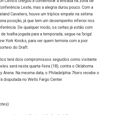
on Celtics chegou a comemorar a entrada na zona de
Conferência Leste, mas a alegria durou pouco. Com a
eland Cavaliers, houve um tríplice empate na sétima
 nona posição, já que tem um desempenho inferior nos
ferência. De qualquer modo, os celtas já estão com
de toalha jogada para a temporada, segue na ‘briga’
 York Knicks, para ver quem termina com a pior
rteio do Draft.
ltics terá dois compromissos seguidos como visitante
eles será nesta quarta-feira (18), contra o Oklahoma
y Arena. Na mesma data, o Philadelphia 76ers recebe o
rá disputada no Wells Fargo Center.
otes)