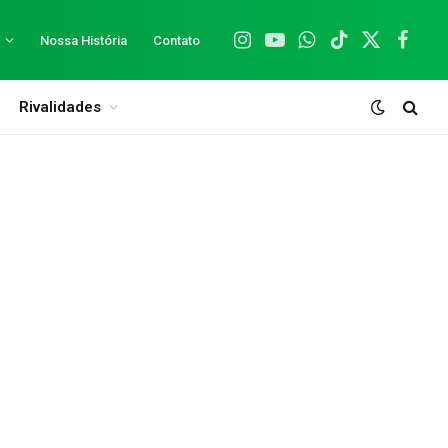
Nossa História
Contato
Instagram
YouTube
WhatsApp
TikTok
X
Facebo
(Twitter)
Rivalidades