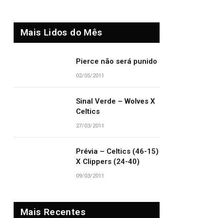
Mais Lidos do Mês
Pierce não será punido
02/05/2011
Sinal Verde – Wolves X
Celtics
27/03/2011
Prévia – Celtics (46-15)
X Clippers (24-40)
09/03/2011
Mais Recentes