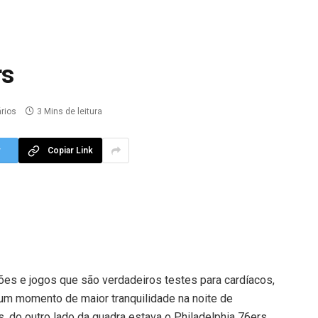
rs
rios
3 Mins de leitura
r
Copiar Link
s e jogos que são verdadeiros testes para cardíacos,
 um momento de maior tranquilidade na noite de
s, do outro lado da quadra estava o Philadelphia 76ers,