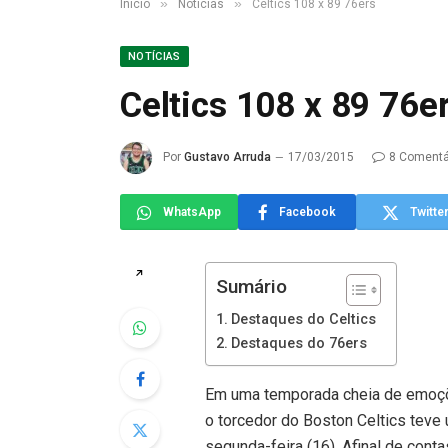
»
»
Início
Notícias
Celtics 108 x 89 76ers
NOTÍCIAS
Celtics 108 x 89 76e
Por
Gustavo Arruda
17/03/2015
8 Comentá
WhatsApp
Facebook
Twitte
↗
Sumário
Destaques do Celtics
Destaques do 76ers
Em uma temporada cheia de emoçõe
o torcedor do Boston Celtics teve
segunda-feira (16). Afinal de conta