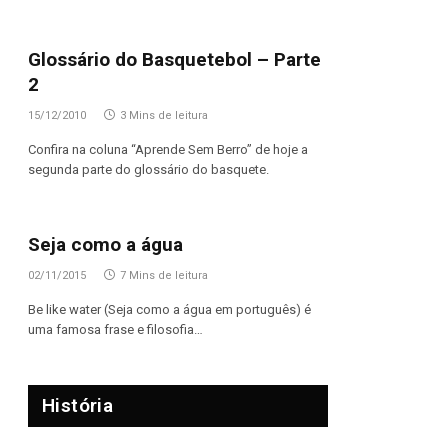
Glossário do Basquetebol – Parte
2
15/12/2010
3 Mins de leitura
Confira na coluna “Aprende Sem Berro” de hoje a
segunda parte do glossário do basquete.
Seja como a água
02/11/2015
7 Mins de leitura
Be like water (Seja como a água em português) é
uma famosa frase e filosofia…
História