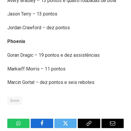
Avery Bradley – 13 pontos e quatro roubadas de bola
Jason Terry – 13 pontos
Jordan Crawford – dez pontos
Phoenix
Goran Dragic – 19 pontos e dez assistências
Markieff Morris – 11 pontos
Marcin Gortat – dez pontos e seis rebotes
Suns
WhatsApp
Facebook
Twitter
Copiar
E-