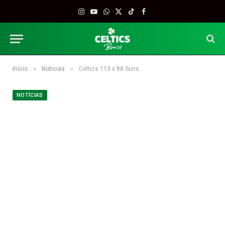
Instagram
YouTube
WhatsApp
X
TikTok
Facebook
(Twitter)
»
»
Início
Notícias
Celtics 113 x 88 Suns
NOTÍCIAS