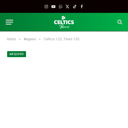
Instagram
YouTube
WhatsApp
X
TikTok
Facebook
(Twitter)
»
»
Início
Arquivo
Celtics 123, 76ers 105
ARQUIVO