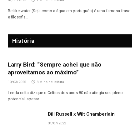
02/11/2015
7 Mins de leitura
Be like water (Seja como a água em português) é uma famosa frase
e filosofia…
História
Larry Bird: “Sempre achei que não
aproveitamos ao máximo”
10/03/2025
3 Mins de leitura
Lenda celta diz que o Celtics dos anos 80 não atingiu seu pleno
potencial, apesar…
Bill Russell x Wilt Chamberlain
31/07/2022