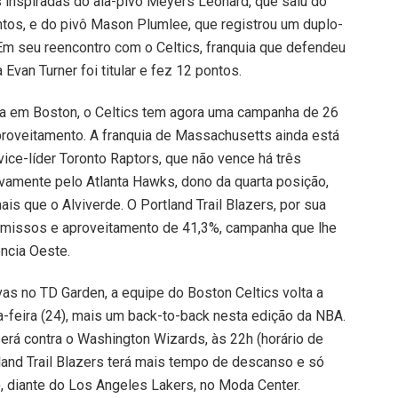
inspiradas do ala-pivô Meyers Leonard, que saiu do
tos, e do pivô Mason Plumlee, que registrou um duplo-
Em seu reencontro com o Celtics, franquia que defendeu
Evan Turner foi titular e fez 12 pontos.
a em Boston, o Celtics tem agora uma campanha de 26
proveitamento. A franquia de Massachusetts ainda está
vice-líder Toronto Raptors, que não vence há três
vamente pelo Atlanta Hawks, dono da quarta posição,
is que o Alviverde. O Portland Trail Blazers, por sua
omissos e aproveitamento de 41,3%, campanha que lhe
ncia Oeste.
as no TD Garden, a equipe do Boston Celtics volta a
rça-feira (24), mais um back-to-back nesta edição da NBA.
erá contra o Washington Wizards, às 22h (horário de
rtland Trail Blazers terá mais tempo de descanso e só
5), diante do Los Angeles Lakers, no Moda Center.