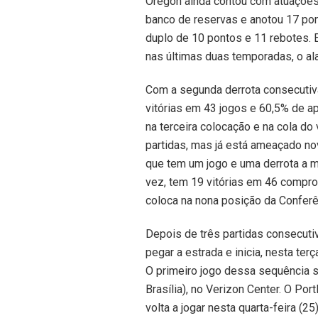
Oregon ainda contou com atuações 
banco de reservas e anotou 17 pon
duplo de 10 pontos e 11 rebotes. 
nas últimas duas temporadas, o ala 
Com a segunda derrota consecutiv
vitórias em 43 jogos e 60,5% de a
na terceira colocação e na cola do 
partidas, mas já está ameaçado no
que tem um jogo e uma derrota a ma
vez, tem 19 vitórias em 46 compr
coloca na nona posição da Conferê
Depois de três partidas consecutiv
pegar a estrada e inicia, nesta te
O primeiro jogo dessa sequência s
Brasília), no Verizon Center. O Po
volta a jogar nesta quarta-feira (2