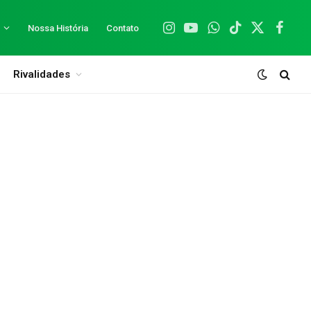
Nossa História
Contato
Instagram
YouTube
WhatsApp
TikTok
X
Facebo
(Twitter)
Rivalidades