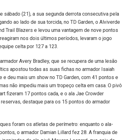
de sábado (21), a sua segunda derrota consecutiva pela
ndo ao lado de sua torcida, no TD Garden, o Alviverde
nd Trail Blazers e levou uma vantagem de nove pontos
s reagiram nos dois últimos períodos, levaram o jogo
equipe celta por 127 a 123.
armador Avery Bradley, que se recupera de uma lesão
ltics apostou todas as suas fichas no armador Isaiah
te e deu mais um show no TD Garden, com 41 pontos e
mas não impediu mais um tropeço celta em casa. O pivô
rt fizeram 17 pontos cada, e o ala Jae Crowder
s reservas, destaque para os 15 pontos do armador
aques foram os atletas de perímetro: enquanto o ala-
ontos, o armador Damian Lillard fez 28. A franquia de