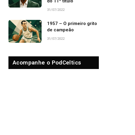
do 11º título
31/07/2022
1957 – O primeiro grito
de campeão
31/07/2022
Acompanhe o PodCeltics