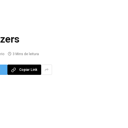
azers
rio
3 Mins de leitura
r
Copiar Link