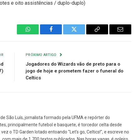
tes e oito assistências / duplo-duplo)
WhatsApp
Facebook
Twitter
Copiar
E-
Link
mail
OR
PRÓXIMO ARTIGO
nd
Jogadores do Wizards vão de preto para o
7)
jogo de hoje e prometem fazer o funeral do
Celtics
de São Luís, jornalista formado pela UFMA e repórter do
tes, principalmente futebol e basquete, é torcedor celta desde
vez o TD Garden lotado entoando "Let's go, Celtics!", e escreve no
1, com mais de 1.700 textos publicados. Nas horas vagas, é goleiro,