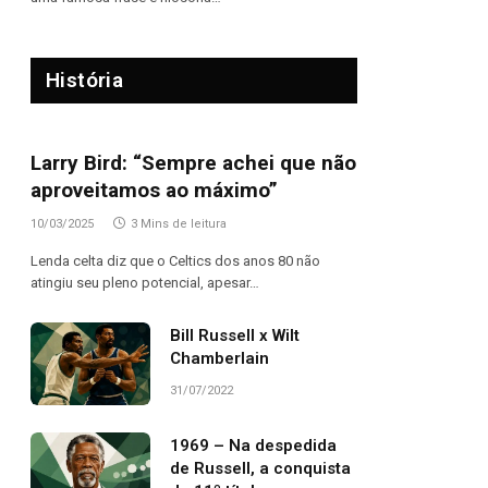
História
Larry Bird: “Sempre achei que não
aproveitamos ao máximo”
10/03/2025
3 Mins de leitura
Lenda celta diz que o Celtics dos anos 80 não
atingiu seu pleno potencial, apesar…
Bill Russell x Wilt
Chamberlain
31/07/2022
1969 – Na despedida
de Russell, a conquista