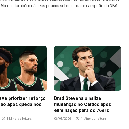
da Alice, e também dá seus pitacos sobre o maior campeão da NBA
eve priorizar reforço
Brad Stevens sinaliza
fão após queda nos
mudanças no Celtics após
eliminação para os 76ers
4 Mins de leitura
06/05/2026
4 Mins de leitura