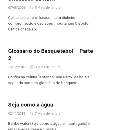
07/05/2026
5 Mins de leitura
Celtics entra no offseason com dinheiro
comprometido e decisões importantes O Boston
Celtics chega ao…
Glossário do Basquetebol – Parte
2
15/12/2010
3 Mins de leitura
Confira na coluna “Aprende Sem Berro” de hoje a
segunda parte do glossário do basquete.
Seja como a água
02/11/2015
7 Mins de leitura
Be like water (Seja como a água em português) é
uma famosa frase e filosofia…