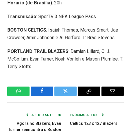
Horário (de Brasília)
: 20h
Transmissão
: SporTV 3 NBA League Pass
BOSTON CELTICS
: Isaiah Thomas, Marcus Smart, Jae
Crowder, Amir Johnson e Al Horford. T: Brad Stevens
PORTLAND TRAIL BLAZERS
: Damian Lillard, C. J.
McCollum, Evan Turner, Noah Vonleh e Mason Plumlee. T:
Terry Stotts
WhatsApp
Facebook
Twitter
Copiar
E-
Link
mail
ARTIGO ANTERIOR
PRÓXIMO ARTIGO
Agora no Blazers, Evan
Celtics 123 x 127 Blazers
Turner reencontra o Boston