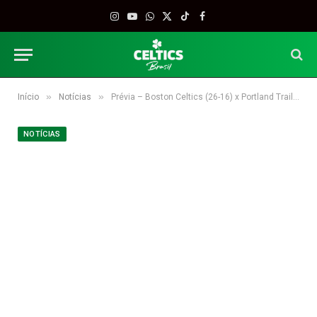
Instagram
YouTube
WhatsApp
X
TikTok
Facebook
(Twitter)
»
»
Início
Notícias
Prévia – Boston Celtics (26-16) x Portland Trail Blazers (18-27)
NOTÍCIAS