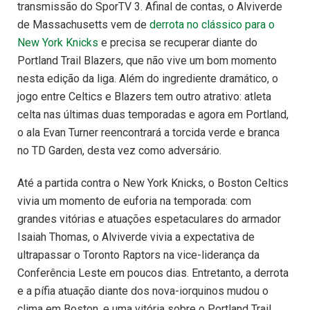
transmissão do SporTV 3. Afinal de contas, o Alviverde
de Massachusetts vem de
derrota no clássico para o
New York Knicks
e precisa se recuperar diante do
Portland Trail Blazers, que não vive um bom momento
nesta edição da liga. Além do ingrediente dramático, o
jogo entre Celtics e Blazers tem outro atrativo: atleta
celta nas últimas duas temporadas e agora em Portland,
o ala Evan Turner reencontrará a torcida verde e branca
no TD Garden, desta vez como adversário.
Até a partida contra o New York Knicks, o Boston Celtics
vivia um momento de euforia na temporada: com
grandes vitórias e atuações espetaculares do armador
Isaiah Thomas, o Alviverde vivia a expectativa de
ultrapassar o Toronto Raptors na vice-liderança da
Conferência Leste em poucos dias. Entretanto, a derrota
e a pífia atuação diante dos nova-iorquinos mudou o
clima em Boston, e uma vitória sobre o Portland Trail