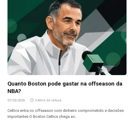
Quanto Boston pode gastar na offseason da
NBA?
07/05/2026
5 Mins de leitura
Celtics entra no offseason com dinheiro comprometido e decisões
importantes O Boston Celtics chega ao…