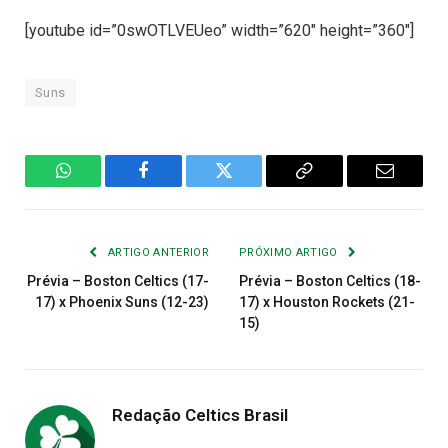
[youtube id=”0swOTLVEUeo” width=”620″ height=”360″]
Suns
WhatsApp
Facebook
Twitter
Copiar
E-
Link
mail
ARTIGO ANTERIOR
PRÓXIMO ARTIGO
Prévia – Boston Celtics (17-
Prévia – Boston Celtics (18-
17) x Phoenix Suns (12-23)
17) x Houston Rockets (21-
15)
Redação Celtics Brasil