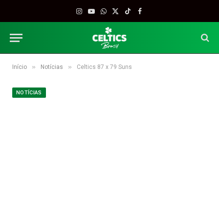
Instagram
YouTube
WhatsApp
X
TikTok
Facebook
(Twitter)
»
»
Início
Notícias
Celtics 87 x 79 Suns
NOTÍCIAS