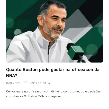
Quanto Boston pode gastar na offseason da
NBA?
07/05/2026
5 Mins de leitura
Celtics entra no offseason com dinheiro comprometido e decisões
importantes O Boston Celtics chega ao…