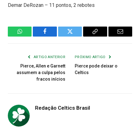
Demar DeRozan – 11 pontos, 2 rebotes
WhatsApp
Facebook
Twitter
Copiar
E-
Link
mail
ARTIGO ANTERIOR
PRÓXIMO ARTIGO
Pierce, Allen e Garnett
Pierce pode deixar o
assumem a culpa pelos
Celtics
fracos inícios
Redação Celtics Brasil