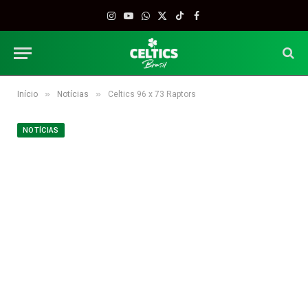
Instagram
YouTube
WhatsApp
X
TikTok
Facebook
(Twitter)
»
»
Início
Notícias
Celtics 96 x 73 Raptors
NOTÍCIAS