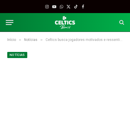
Instagram
YouTube
WhatsApp
X
TikTok
Facebook
(Twitter)
»
»
Início
Notícias
Celtics busca jogadores motivados e ressentidos, afirma Stevens
NOTÍCIAS