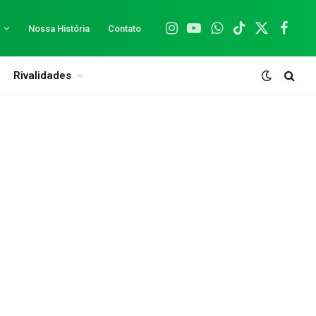
Nossa História
Contato
Instagram
YouTube
WhatsApp
TikTok
X
Facebo
(Twitter)
Rivalidades