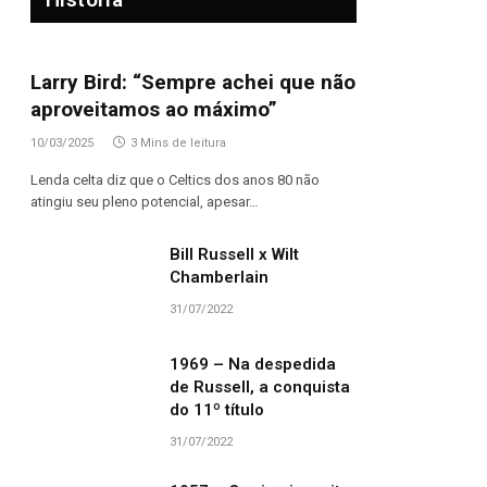
Larry Bird: “Sempre achei que não
aproveitamos ao máximo”
10/03/2025
3 Mins de leitura
Lenda celta diz que o Celtics dos anos 80 não
atingiu seu pleno potencial, apesar…
Bill Russell x Wilt
Chamberlain
31/07/2022
1969 – Na despedida
de Russell, a conquista
do 11º título
31/07/2022