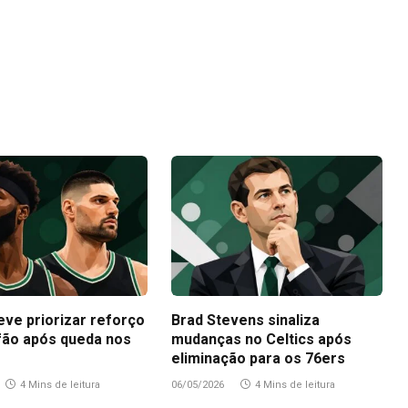
eve priorizar reforço
Brad Stevens sinaliza
fão após queda nos
mudanças no Celtics após
eliminação para os 76ers
4 Mins de leitura
06/05/2026
4 Mins de leitura