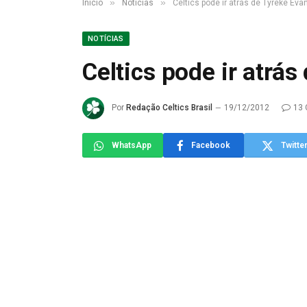
»
»
Início
Notícias
Celtics pode ir atrás de Tyreke Eva
NOTÍCIAS
Celtics pode ir atrás
Por
Redação Celtics Brasil
19/12/2012
13 
WhatsApp
Facebook
Twitte