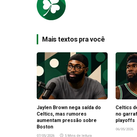
Mais textos pra você
Jaylen Brown nega saída do
Celtics d
Celtics, mas rumores
no garra
aumentam pressão sobre
playoffs
Boston
06/05/2026
07/05/2026
5 Mins de leitura