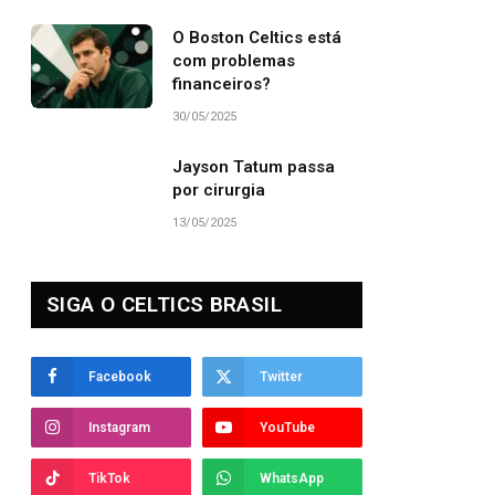
O Boston Celtics está
com problemas
financeiros?
30/05/2025
Jayson Tatum passa
por cirurgia
13/05/2025
SIGA O CELTICS BRASIL
Facebook
Twitter
Instagram
YouTube
TikTok
WhatsApp