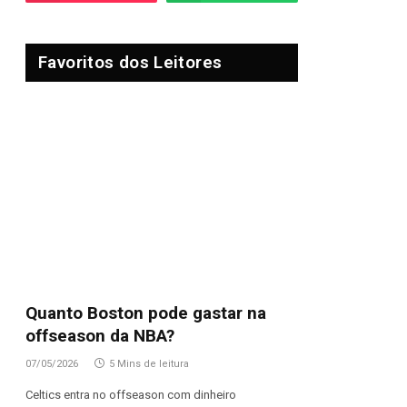
Favoritos dos Leitores
Quanto Boston pode gastar na
offseason da NBA?
07/05/2026
5 Mins de leitura
Celtics entra no offseason com dinheiro