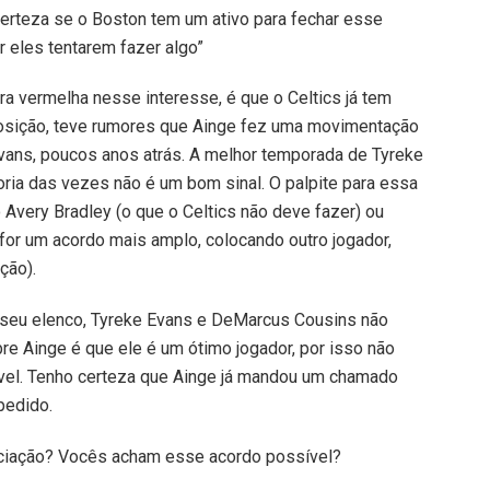
certeza se o Boston tem um ativo para fechar esse
 eles tentarem fazer algo”
ira vermelha nesse interesse, é que o Celtics já tem
posição, teve rumores que Ainge fez uma movimentação
Evans, poucos anos atrás. A melhor temporada de Tyreke
oria das vezes não é um bom sinal. O palpite para essa
 Avery Bradley (o que o Celtics não deve fazer) ou
 for um acordo mais amplo, colocando outro jogador,
ção).
 seu elenco, Tyreke Evans e DeMarcus Cousins não
re Ainge é que ele é um ótimo jogador, por isso não
el. Tenho certeza que Ainge já mandou um chamado
pedido.
ciação? Vocês acham esse acordo possível?