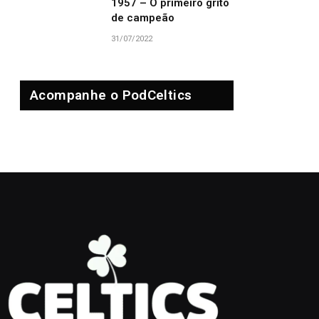
1957 – O primeiro grito
de campeão
31/07/2022
Acompanhe o PodCeltics