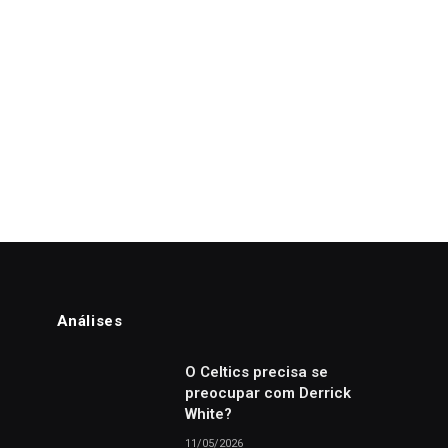
Análises
o
O Celtics precisa se
preocupar com Derrick
White?
11/05/2026