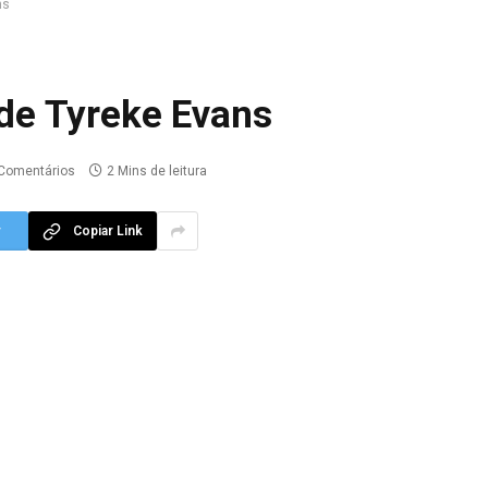
ns
 de Tyreke Evans
Comentários
2 Mins de leitura
r
Copiar Link