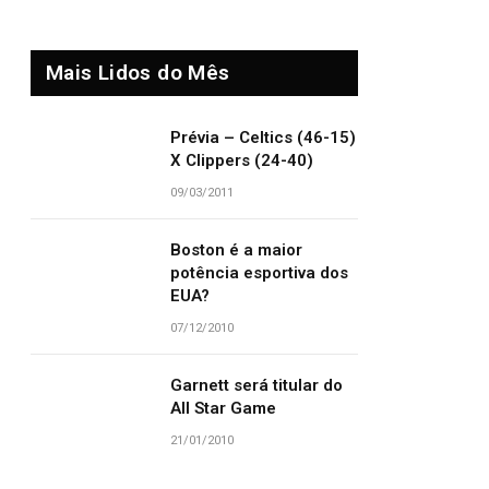
Mais Lidos do Mês
Prévia – Celtics (46-15)
X Clippers (24-40)
09/03/2011
Boston é a maior
potência esportiva dos
EUA?
07/12/2010
Garnett será titular do
All Star Game
21/01/2010