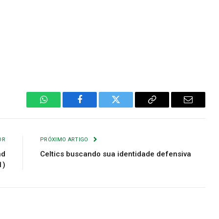
WhatsApp
Facebook
Twitter
Copiar
E-
Link
mail
OR
PRÓXIMO ARTIGO
nd
Celtics buscando sua identidade defensiva
1)