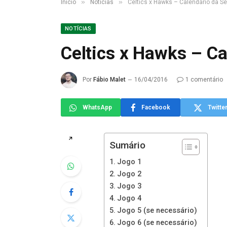
»
»
Início
Notícias
Celtics x Hawks – Calendário da Sé
NOTÍCIAS
Celtics x Hawks – Ca
Por
Fábio Malet
16/04/2016
1 comentário
WhatsApp
Facebook
Twitte
↗
Sumário
Jogo 1
Jogo 2
Jogo 3
Jogo 4
Jogo 5 (se necessário)
Jogo 6 (se necessário)