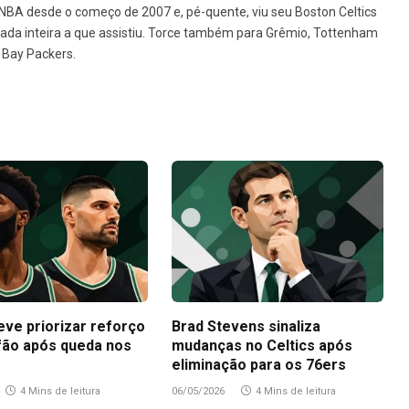
BA desde o começo de 2007 e, pé-quente, viu seu Boston Celtics
da inteira a que assistiu. Torce também para Grêmio, Tottenham
 Bay Packers.
eve priorizar reforço
Brad Stevens sinaliza
fão após queda nos
mudanças no Celtics após
eliminação para os 76ers
4 Mins de leitura
06/05/2026
4 Mins de leitura