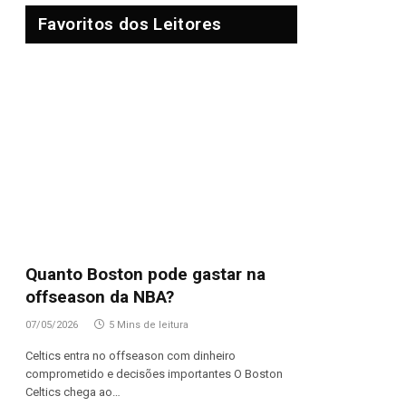
Favoritos dos Leitores
Quanto Boston pode gastar na
offseason da NBA?
07/05/2026
5 Mins de leitura
Celtics entra no offseason com dinheiro
comprometido e decisões importantes O Boston
Celtics chega ao…