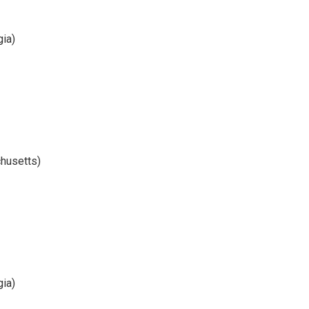
gia)
husetts)
gia)