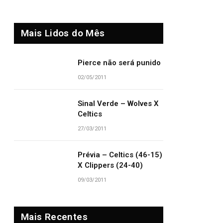
Mais Lidos do Mês
Pierce não será punido
02/05/2011
Sinal Verde – Wolves X
Celtics
27/03/2011
Prévia – Celtics (46-15)
X Clippers (24-40)
09/03/2011
Mais Recentes