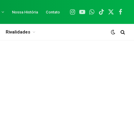
Nossa História
Contato
Instagram
YouTube
WhatsApp
TikTok
X
Facebo
(Twitter)
Rivalidades