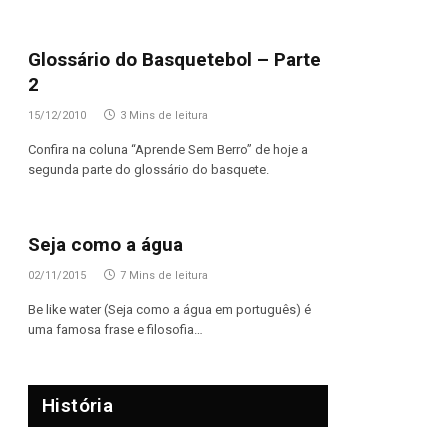
Glossário do Basquetebol – Parte
2
15/12/2010
3 Mins de leitura
Confira na coluna “Aprende Sem Berro” de hoje a
segunda parte do glossário do basquete.
Seja como a água
02/11/2015
7 Mins de leitura
Be like water (Seja como a água em português) é
uma famosa frase e filosofia…
História