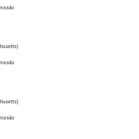
missão
husetts)
missão
husetts)
missão