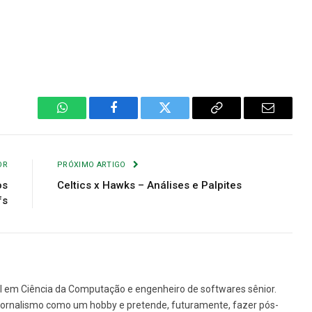
WhatsApp
Facebook
Twitter
Copiar
E-
Link
mail
OR
PRÓXIMO ARTIGO
os
Celtics x Hawks – Análises e Palpites
fs
l em Ciência da Computação e engenheiro de softwares sênior.
jornalismo como um hobby e pretende, futuramente, fazer pós-