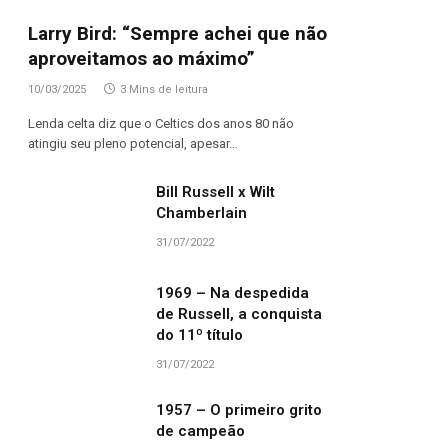
Larry Bird: “Sempre achei que não
aproveitamos ao máximo”
10/03/2025
3 Mins de leitura
Lenda celta diz que o Celtics dos anos 80 não
atingiu seu pleno potencial, apesar…
Bill Russell x Wilt
Chamberlain
31/07/2022
1969 – Na despedida
de Russell, a conquista
do 11º título
31/07/2022
1957 – O primeiro grito
de campeão