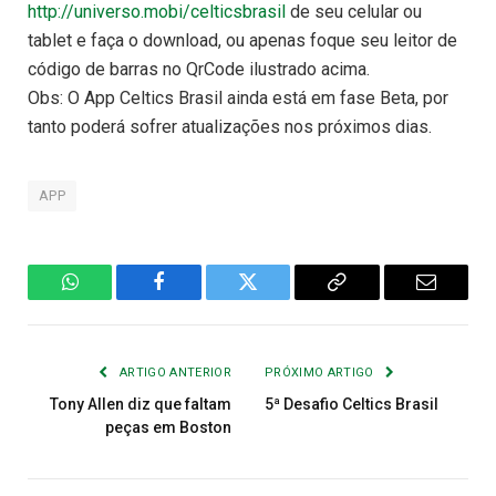
http://universo.mobi/celticsbrasil
de seu celular ou
tablet e faça o download, ou apenas foque seu leitor de
código de barras no QrCode ilustrado acima.
Obs: O App Celtics Brasil ainda está em fase Beta, por
tanto poderá sofrer atualizações nos próximos dias.
APP
WhatsApp
Facebook
Twitter
Copiar
E-
Link
mail
ARTIGO ANTERIOR
PRÓXIMO ARTIGO
Tony Allen diz que faltam
5ª Desafio Celtics Brasil
peças em Boston