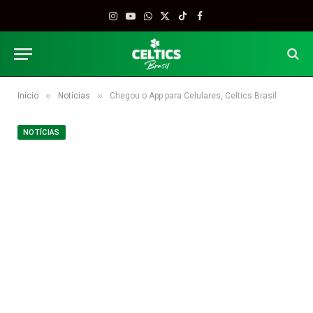
Instagram
YouTube
WhatsApp
X
TikTok
Facebook
(Twitter)
»
»
Início
Notícias
Chegou o App para Celulares, Celtics Brasil
NOTÍCIAS