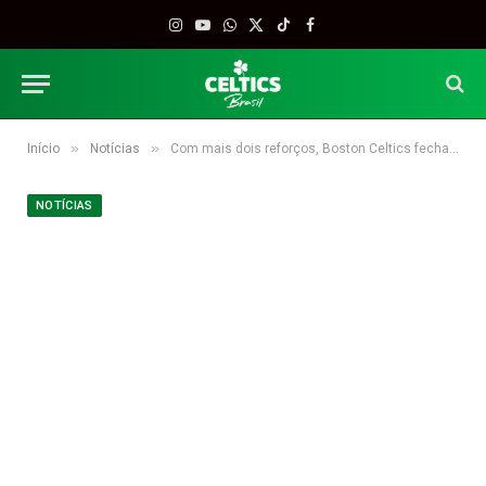
Instagram
YouTube
WhatsApp
X
TikTok
Facebook
(Twitter)
»
»
Início
Notícias
Com mais dois reforços, Boston Celtics fecha elenco para a pré-temporada
NOTÍCIAS