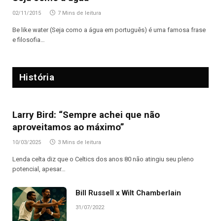
02/11/2015
7 Mins de leitura
Be like water (Seja como a água em português) é uma famosa frase
e filosofia…
História
Larry Bird: “Sempre achei que não
aproveitamos ao máximo”
10/03/2025
3 Mins de leitura
Lenda celta diz que o Celtics dos anos 80 não atingiu seu pleno
potencial, apesar…
Bill Russell x Wilt Chamberlain
31/07/2022