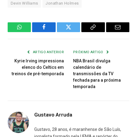
Devin Williams
Jonathan Holmes
WhatsApp
Facebook
Twitter
Copiar
E-
Link
mail
ARTIGO ANTERIOR
PRÓXIMO ARTIGO
Kyrie Irving impressiona
NBA Brasil divulga
elenco do Celtics em
calendário de
treinos de pré-temporada
transmissões da TV
fechada para a próxima
temporada
Gustavo Arruda
Gustavo, 28 anos, é maranhense de São Luís,
jornalista formado pela UFMA e repórter do