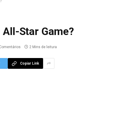
?
o All-Star Game?
Comentários
2 Mins de leitura
r
Copiar Link