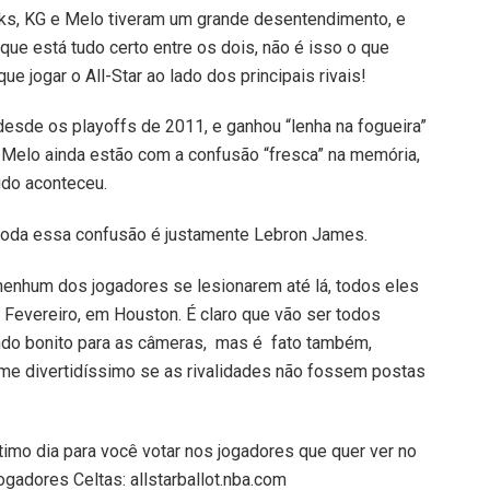
icks, KG e Melo tiveram um grande desentendimento, e
e está tudo certo entre os dois, não é isso o que
ue jogar o All-Star ao lado dos principais rivais!
sde os playoffs de 2011, e ganhou “lenha na fogueira”
 Melo ainda estão com a confusão “fresca” na memória,
do aconteceu.
 toda essa confusão é justamente Lebron James.
 nenhum dos jogadores se lesionarem até lá, todos eles
Fevereiro, em Houston. É claro que vão ser todos
ando bonito para as câmeras, mas é fato também,
me divertidíssimo se as rivalidades não fossem postas
timo dia para você votar nos jogadores que quer ver no
jogadores Celtas: allstarballot.nba.com