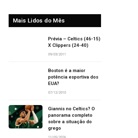
Mais Lidos do Mês
Prévia – Celtics (46-15)
X Clippers (24-40)
09/03/2011
Boston é a maior
potência esportiva dos
EUA?
07/12/2010
Giannis no Celtics? O
panorama completo
sobre a situação do
grego
11/05/2026