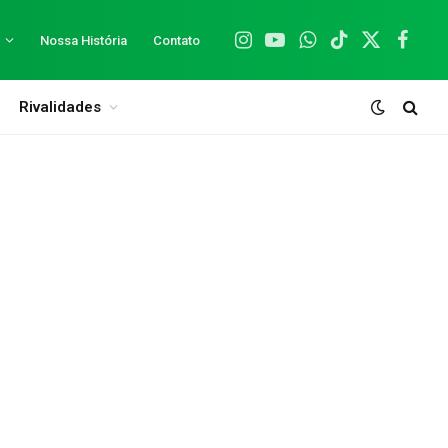
Nossa História
Contato
Instagram
YouTube
WhatsApp
TikTok
X
Facebo
(Twitter)
Rivalidades