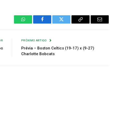
WhatsApp
Facebook
Twitter
Copiar
E-
Link
mail
OR
PRÓXIMO ARTIGO
os
Prévia – Boston Celtics (19-17) x (9-27)
Charlotte Bobcats