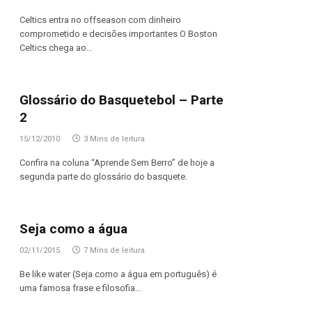
Celtics entra no offseason com dinheiro
comprometido e decisões importantes O Boston
Celtics chega ao…
Glossário do Basquetebol – Parte
2
15/12/2010
3 Mins de leitura
Confira na coluna “Aprende Sem Berro” de hoje a
segunda parte do glossário do basquete.
Seja como a água
02/11/2015
7 Mins de leitura
Be like water (Seja como a água em português) é
uma famosa frase e filosofia…