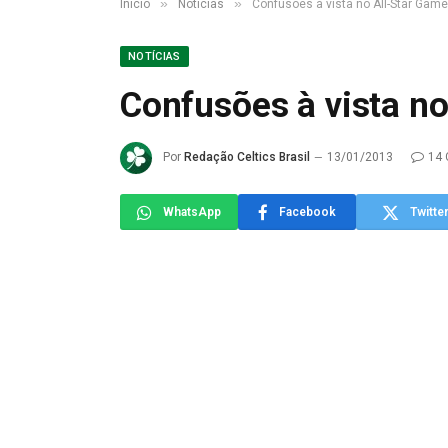
»
»
Início
Notícias
Confusões à vista no All-Star Game
NOTÍCIAS
Confusões à vista n
Por
Redação Celtics Brasil
13/01/2013
14 
WhatsApp
Facebook
Twitte