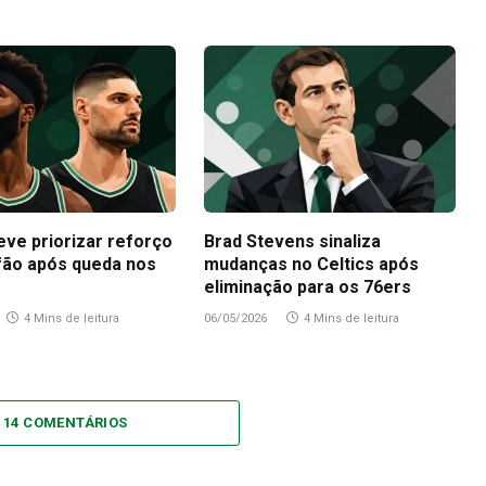
eve priorizar reforço
Brad Stevens sinaliza
fão após queda nos
mudanças no Celtics após
eliminação para os 76ers
4 Mins de leitura
06/05/2026
4 Mins de leitura
 14 COMENTÁRIOS