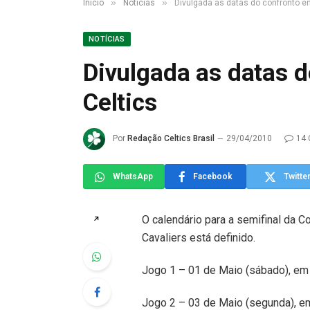
»
»
Início
Notícias
Divulgada as datas do confronto en
NOTÍCIAS
Divulgada as datas d
Celtics
Por
Redação Celtics Brasil
29/04/2010
14 
WhatsApp
Facebook
Twitte
O calendário para a semifinal da C
↗
Cavaliers está definido.
Jogo 1 – 01 de Maio (sábado), em 
Jogo 2 – 03 de Maio (segunda), em