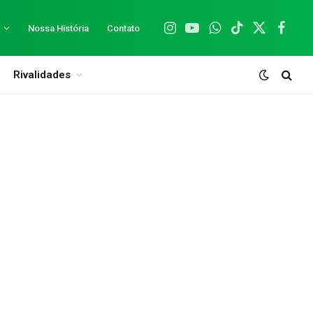
Nossa História
Contato
Instagram
YouTube
WhatsApp
TikTok
X
Facebo
(Twitter)
Rivalidades