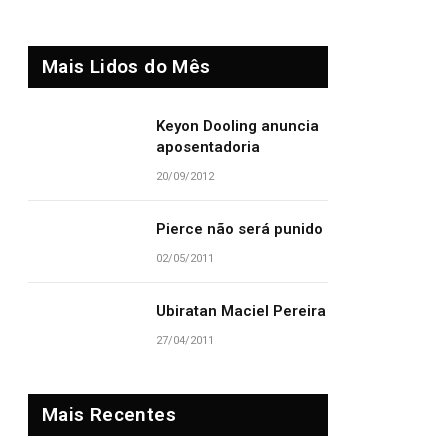
Mais Lidos do Mês
Keyon Dooling anuncia
aposentadoria
20/09/2012
Pierce não será punido
02/05/2011
Ubiratan Maciel Pereira
27/04/2011
Mais Recentes