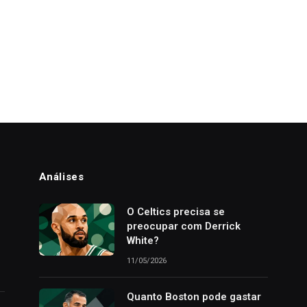
Análises
o
O Celtics precisa se
preocupar com Derrick
White?
11/05/2026
Quanto Boston pode gastar