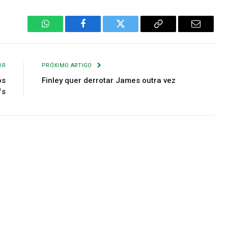
WhatsApp
Facebook
Twitter
Copiar
E-
Link
mail
OR
PRÓXIMO ARTIGO
os
Finley quer derrotar James outra vez
fs