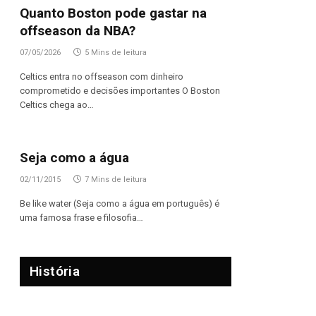
Quanto Boston pode gastar na
offseason da NBA?
07/05/2026
5 Mins de leitura
Celtics entra no offseason com dinheiro
comprometido e decisões importantes O Boston
Celtics chega ao…
Seja como a água
02/11/2015
7 Mins de leitura
Be like water (Seja como a água em português) é
uma famosa frase e filosofia…
História