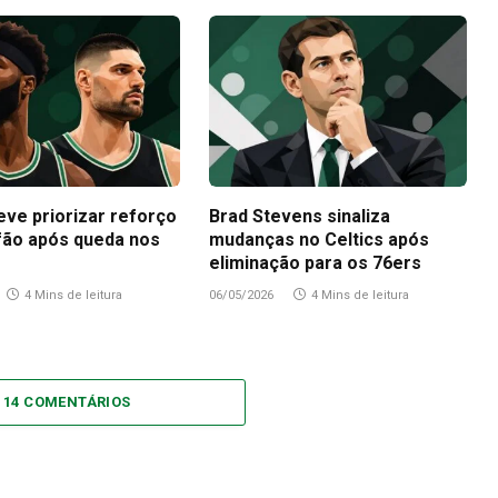
eve priorizar reforço
Brad Stevens sinaliza
fão após queda nos
mudanças no Celtics após
eliminação para os 76ers
4 Mins de leitura
06/05/2026
4 Mins de leitura
 14 COMENTÁRIOS