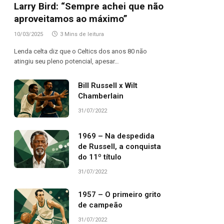
Larry Bird: “Sempre achei que não
aproveitamos ao máximo”
10/03/2025
3 Mins de leitura
Lenda celta diz que o Celtics dos anos 80 não
atingiu seu pleno potencial, apesar…
Bill Russell x Wilt
Chamberlain
31/07/2022
1969 – Na despedida
de Russell, a conquista
do 11º título
31/07/2022
1957 – O primeiro grito
de campeão
31/07/2022