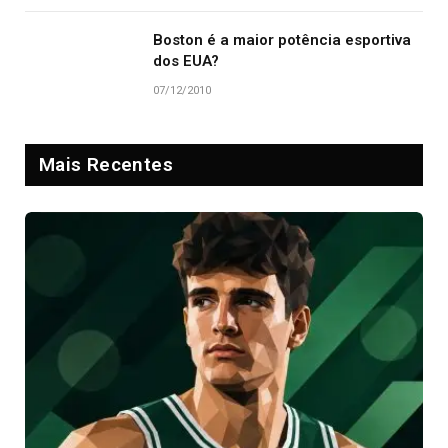
Boston é a maior potência esportiva
dos EUA?
07/12/2010
Mais Recentes