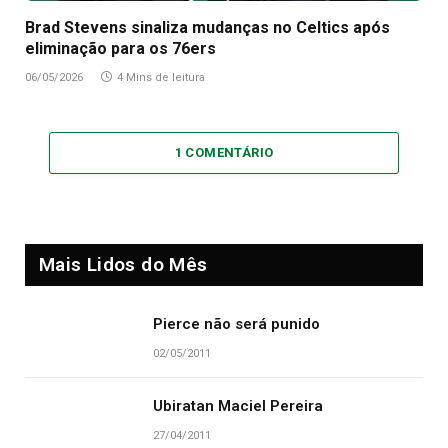
Brad Stevens sinaliza mudanças no Celtics após
eliminação para os 76ers
06/05/2026
4 Mins de leitura
1 COMENTÁRIO
Mais Lidos do Mês
Pierce não será punido
02/05/2011
Ubiratan Maciel Pereira
27/04/2011