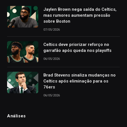
Jaylen Brown nega saída do Celtics,
mas rumores aumentam pressão
sobre Boston
07/05/2026
Celtics deve priorizar reforço no
garrafão após queda nos playoffs
06/05/2026
Brad Stevens sinaliza mudanças no
Celtics após eliminação para os
76ers
06/05/2026
Análises