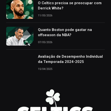
O Celtics precisa se preocupar com
Derrick White?
11/05/2026
Quanto Boston pode gastar na
offseason da NBA?
07/05/2026
Avaliação de Desempenho Individual
da Temporada 2024-2025
15/04/2025