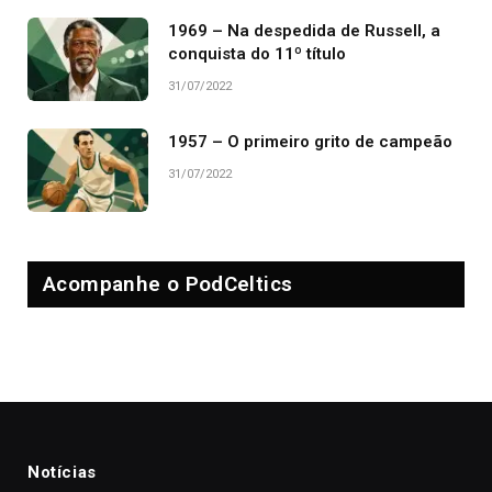
1969 – Na despedida de Russell, a
conquista do 11º título
31/07/2022
1957 – O primeiro grito de campeão
31/07/2022
Acompanhe o PodCeltics
Notícias