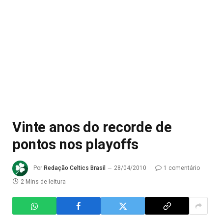
Vinte anos do recorde de
pontos nos playoffs
Por
Redação Celtics Brasil
28/04/2010
1 comentário
2 Mins de leitura