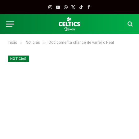
Instagram
YouTube
WhatsApp
X
TikTok
Facebook
(Twitter)
»
»
Início
Notícias
Doc comenta chance de varrer o Heat
NOTÍCIAS