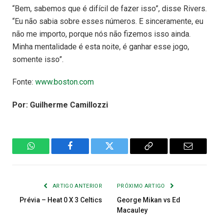
“Bem, sabemos que é difícil de fazer isso”, disse Rivers.
“Eu não sabia sobre esses números. E sinceramente, eu
não me importo, porque nós não fizemos isso ainda.
Minha mentalidade é esta noite, é ganhar esse jogo,
somente isso”.
Fonte:
www.boston.com
Por: Guilherme Camillozzi
WhatsApp
Facebook
Twitter
Copiar
E-
Link
mail
ARTIGO ANTERIOR
PRÓXIMO ARTIGO
Prévia – Heat 0 X 3 Celtics
George Mikan vs Ed
Macauley