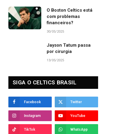
O Boston Celtics está
com problemas
financeiros?
30/05/2025
Jayson Tatum passa
por cirurgia
13/05/2025
SIGA O CELTICS BRASIL
Facebook
Twitter
Instagram
YouTube
TikTok
WhatsApp