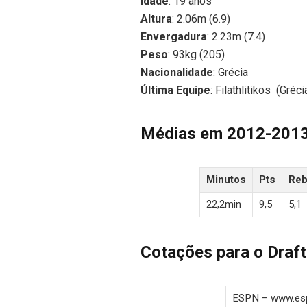
Idade
: 19 anos
Altura
: 2.06m (6.9)
Envergadura
: 2.23m (7.4)
Peso
: 93kg (205)
Nacionalidade
: Grécia
Última Equipe
: Filathlitikos (Gréci
Médias em 2012-201
Minutos
Pts
Re
22,2min
9,5
5,1
Cotações para o Draft
ESPN – www.es