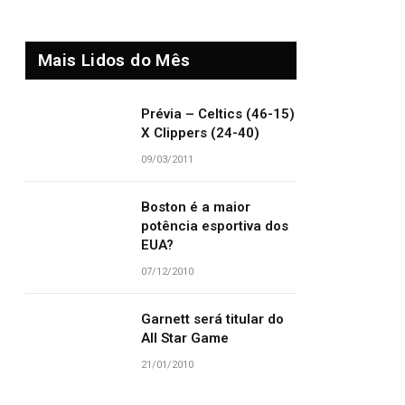
Mais Lidos do Mês
Prévia – Celtics (46-15)
X Clippers (24-40)
09/03/2011
Boston é a maior
potência esportiva dos
EUA?
07/12/2010
Garnett será titular do
All Star Game
21/01/2010