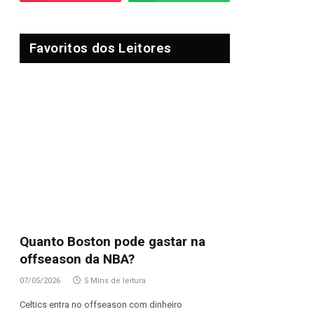
Favoritos dos Leitores
Quanto Boston pode gastar na
offseason da NBA?
07/05/2026
5 Mins de leitura
Celtics entra no offseason com dinheiro