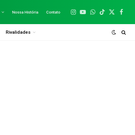
Nossa História
Contato
Instagram
YouTube
WhatsApp
TikTok
X
Facebo
(Twitter)
Rivalidades