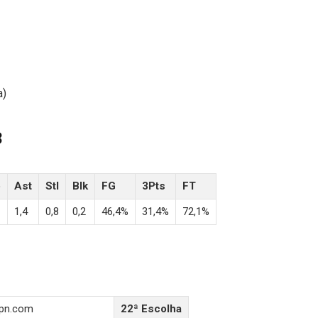
a)
3
b
Ast
Stl
Blk
FG
3Pts
FT
1,4
0,8
0,2
46,4%
31,4%
72,1%
pn.com
22ª Escolha