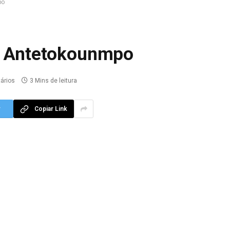
po
is Antetokounmpo
ários
3 Mins de leitura
r
Copiar Link