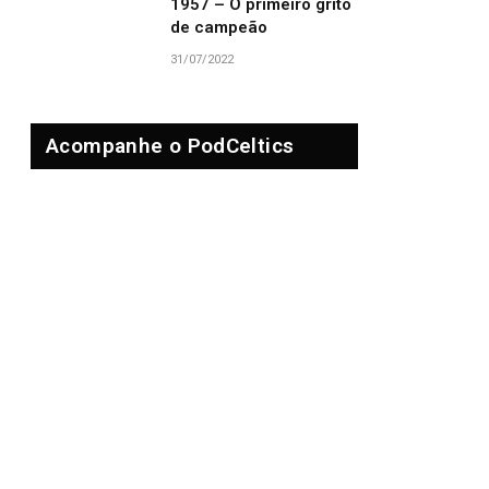
1957 – O primeiro grito
de campeão
31/07/2022
Acompanhe o PodCeltics