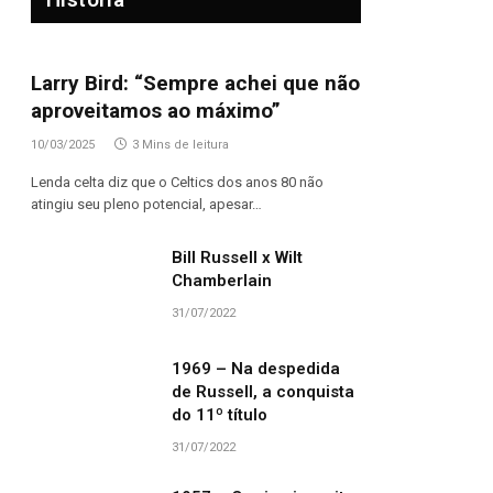
Larry Bird: “Sempre achei que não
aproveitamos ao máximo”
10/03/2025
3 Mins de leitura
Lenda celta diz que o Celtics dos anos 80 não
atingiu seu pleno potencial, apesar…
Bill Russell x Wilt
Chamberlain
31/07/2022
1969 – Na despedida
de Russell, a conquista
do 11º título
31/07/2022